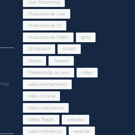
Live Streaming
Produtora de Live
Produtora de Tv
Produtora de Vídeo
spfw
SPFWN49
SPWF
Teaser
Teasers
Transmissão ao vivo
video
etlag
video treinamento
video tutorial
vídeo corporativo
Vídeo Teaser
webcast
webconferência
webinar