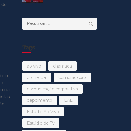
s do
Pesquisar
por:
Tags
ao vivo
chamada
to e
comercial
comunicação
ve
comunicação corporativa
 dia.
listas
depoimento
EAD
rão
Estúdio Ao Vivo
Estúdio de Tv