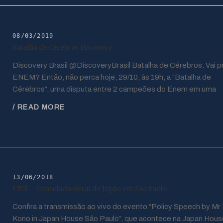
08/03/2019
Batalha de Cérebros Discovery
Discovery Brasil @DiscoveryBrasil Batalha de Cérebros. Vai p
ENEM? Então, não perca hoje, 29/10, às 19h, a “Batalha de
Cérebros”, uma disputa entre 2 campeões do Enem em uma
/ READ MORE
13/06/2018
LIVE – Consulado Geral do Japão em São Paulo
Confira a transmissão ao vivo do evento “Policy Speech by Mr
Kono in Japan House São Paulo”, que acontece na Japan Hou