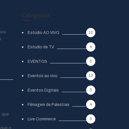
Categorias
ira
12
Estúdio AO VIVO
s
4
Estúdio de TV
3
EVENTOS
13
Eventos ao vivo
3
Eventos Digitais
4
Filmagem de Palestras
, que
3
Live Commerce
 que o