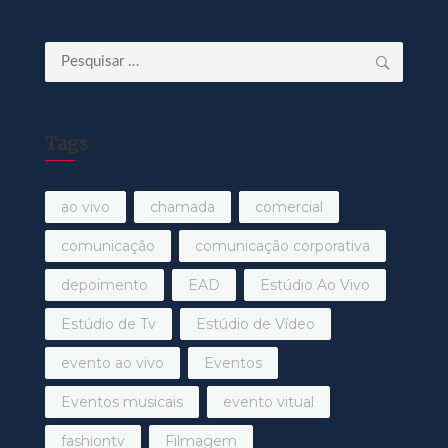
Pesquisar
por:
Tags
ao vivo
chamada
comercial
comunicação
comunicação corporativa
depoimento
EAD
Estúdio Ao Vivo
Estúdio de Tv
Estúdio de Vídeo
evento ao vivo
Eventos
Eventos musicais
evento vitual
fashiontv
Filmagem