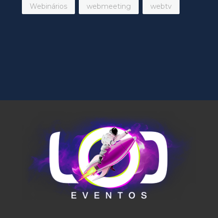
Webinários
webmeeting
webtv