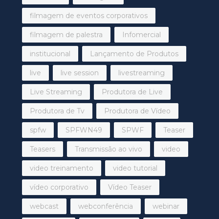
filmagem de eventos corporativos
filmagem de palestra
Infomercial
institucional
Lançamento de Produtos
live
live session
livestreaming
Live Streaming
Produtora de Live
Produtora de Tv
Produtora de Vídeo
spfw
SPFWN49
SPWF
Teaser
Teasers
Transmissão ao vivo
video
video treinamento
video tutorial
vídeo corporativo
Vídeo Teaser
webcast
webconferência
webinar