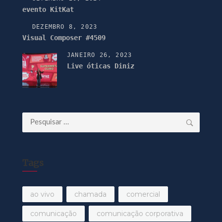
evento KitKat
DEZEMBRO 8, 2023
Visual Composer #4509
JANEIRO 26, 2023
Live óticas Diniz
Pesquisar
por:
Tags
ao vivo
chamada
comercial
comunicação
comunicação corporativa