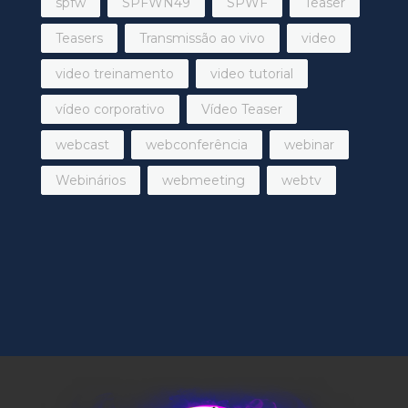
spfw
SPFWN49
SPWF
Teaser
Teasers
Transmissão ao vivo
video
video treinamento
video tutorial
vídeo corporativo
Vídeo Teaser
webcast
webconferência
webinar
Webinários
webmeeting
webtv