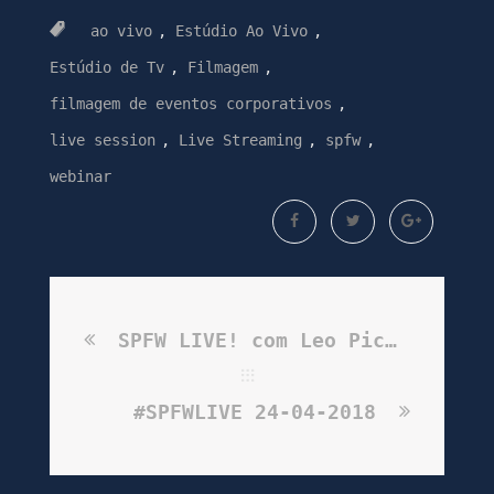
ao vivo
,
Estúdio Ao Vivo
,
Estúdio de Tv
,
Filmagem
,
filmagem de eventos corporativos
,
live session
,
Live Streaming
,
spfw
,
webinar
SPFW LIVE! com Leo Picon #SPFWN44 31/08/2017
#SPFWLIVE 24-04-2018