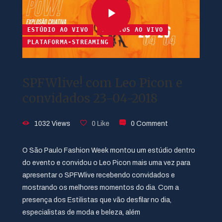
ESTÚDIO AO VIVO
EVENTOS AO VIVO
PLATAFORMA-STREAMING
SPFWlive! com Leo Picon e
convidados 23-04-2018
1032 Views
0 Like
0 Comment
O São Paulo Fashion Week montou um estúdio dentro
do evento e convidou o Leo Picon mais uma vez para
apresentar o SPFWlive recebendo convidados e
mostrando os melhores momentos do dia. Com a
presença dos Estilistas que vão desfilar no dia,
especialistas de moda e beleza, além