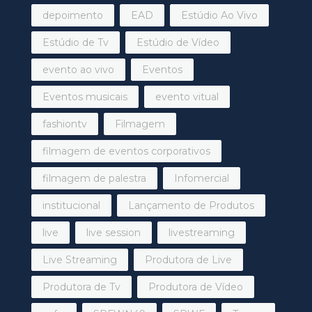
depoimento
EAD
Estúdio Ao Vivo
Estúdio de Tv
Estúdio de Vídeo
evento ao vivo
Eventos
Eventos musicais
evento vitual
fashiontv
Filmagem
filmagem de eventos corporativos
filmagem de palestra
Infomercial
institucional
Lançamento de Produtos
live
live session
livestreaming
Live Streaming
Produtora de Live
Produtora de Tv
Produtora de Vídeo