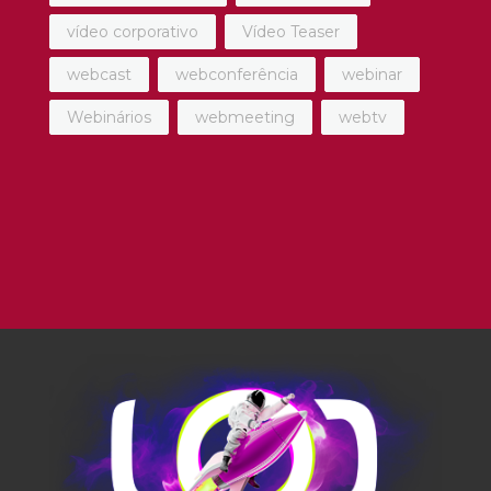
vídeo corporativo
Vídeo Teaser
webcast
webconferência
webinar
Webinários
webmeeting
webtv