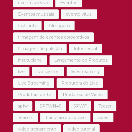
evento ao vivo
Eventos
Eventos musicais
evento vitual
fashiontv
Filmagem
filmagem de eventos corporativos
filmagem de palestra
Infomercial
institucional
Lançamento de Produtos
live
live session
livestreaming
Live Streaming
Produtora de Live
Produtora de Tv
Produtora de Vídeo
spfw
SPFWN49
SPWF
Teaser
Teasers
Transmissão ao vivo
video
video treinamento
video tutorial