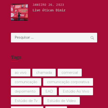
JANEIRO 26, 2023
Live óticas Diniz
Pesquisar
por:
Tags
ao vivo
chamada
comercial
comunicação
comunicação corporativa
depoimento
EAD
Estúdio Ao Vivo
Estúdio de Tv
Estúdio de Vídeo