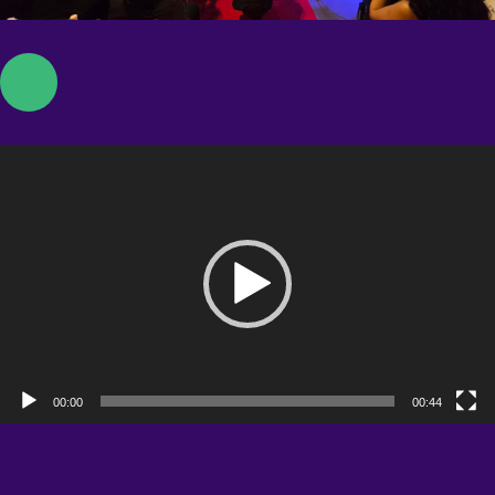
Tocador
de
vídeo
00:00
00:44