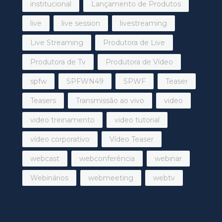
institucional
Lançamento de Produtos
live
live session
livestreaming
Live Streaming
Produtora de Live
Produtora de Tv
Produtora de Vídeo
spfw
SPFWN49
SPWF
Teaser
Teasers
Transmissão ao vivo
video
video treinamento
video tutorial
vídeo corporativo
Vídeo Teaser
webcast
webconferência
webinar
Webinários
webmeeting
webtv