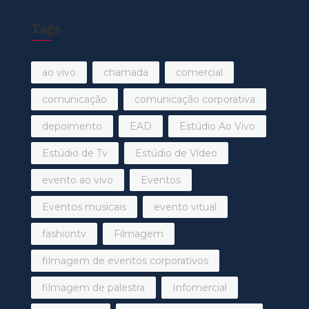
Tags
ao vivo
chamada
comercial
comunicação
comunicação corporativa
depoimento
EAD
Estúdio Ao Vivo
Estúdio de Tv
Estúdio de Vídeo
evento ao vivo
Eventos
Eventos musicais
evento vitual
fashiontv
Filmagem
filmagem de eventos corporativos
filmagem de palestra
Infomercial