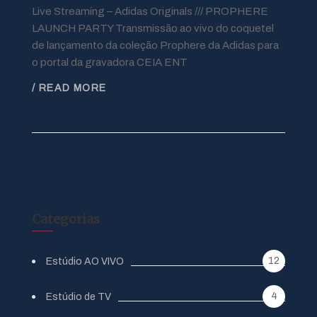
Live Streaming – Adidas Originals /// PROPHERE
LAUNCH PARTY Transmissão ao vivo do coquetel
de lançamento da coleção Prophere da Adidas para
o portal da gravadora CEIA ENT
/ READ MORE
Categorias
12
Estúdio AO VIVO
4
Estúdio de TV