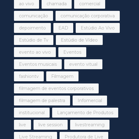
ao vivo
chamada
comercial
comunicação
comunicação corporativa
depoimento
EAD
Estúdio Ao Vivo
Estúdio de Tv
Estúdio de Vídeo
evento ao vivo
Eventos
Eventos musicais
evento vitual
fashiontv
Filmagem
filmagem de eventos corporativos
filmagem de palestra
Infomercial
institucional
Lançamento de Produtos
live
live session
livestreaming
Live Streaming
Produtora de Live