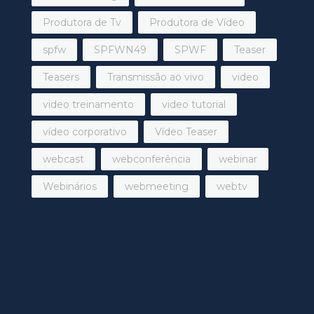
Produtora de Tv
Produtora de Vídeo
spfw
SPFWN49
SPWF
Teaser
Teasers
Transmissão ao vivo
video
video treinamento
video tutorial
vídeo corporativo
Vídeo Teaser
webcast
webconferência
webinar
Webinários
webmeeting
webtv