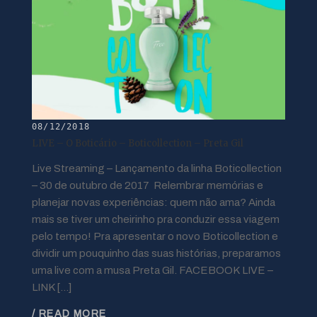
08/12/2018
LIVE – O Boticário – Boticollection – Preta Gil
Live Streaming – Lançamento da linha Boticollection
– 30 de outubro de 2017 Relembrar memórias e
planejar novas experiências: quem não ama? Ainda
mais se tiver um cheirinho pra conduzir essa viagem
pelo tempo! Pra apresentar o novo Boticollection e
dividir um pouquinho das suas histórias, preparamos
uma live com a musa Preta Gil. FACEBOOK LIVE –
LINK […]
/ READ MORE