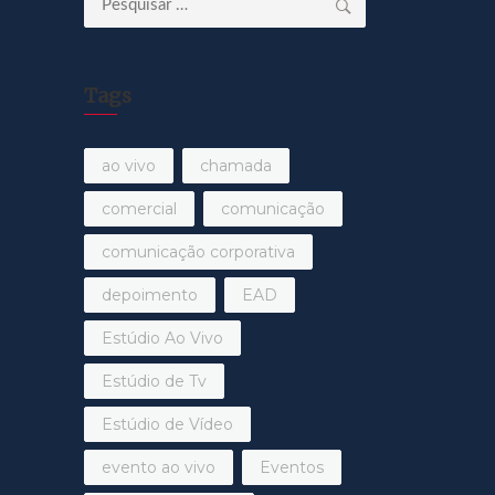
por:
Tags
ao vivo
chamada
comercial
comunicação
comunicação corporativa
depoimento
EAD
Estúdio Ao Vivo
Estúdio de Tv
Estúdio de Vídeo
evento ao vivo
Eventos