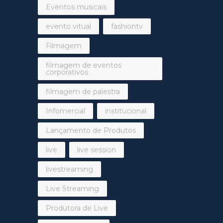
Eventos musicais
evento vitual
fashiontv
Filmagem
filmagem de eventos
corporativos
filmagem de palestra
Infomercial
institucional
Lançamento de Produtos
live
live session
livestreaming
Live Streaming
Produtora de Live