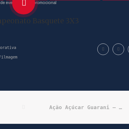
mpeonato Basquete 3X3
orativa
Filmagem
Ação Açúcar Guarani – MULHER MARAVILHA – video teaser