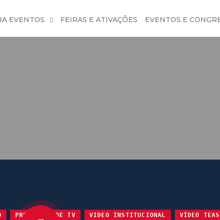
RA EVENTOS
FEIRAS E ATIVAÇÕES
EVENTOS E CONGR
O
PROGRAMAS DE TV
VIDEO INSTITUCIONAL
VÍDEO TEAS