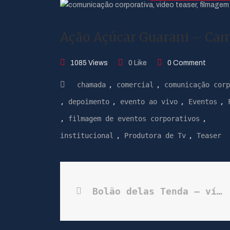
Ação Açúcar Guarani – Ca
1085 Views
0 Like
0 Comment
chamada
,
comercial
,
comunicação corp
,
depoimento
,
evento ao vivo
,
Eventos
,
,
filmagem de eventos corporativos
,
institucional
,
Produtora de Tv
,
Teaser
Bolão delas Tenda – vídeo promocional