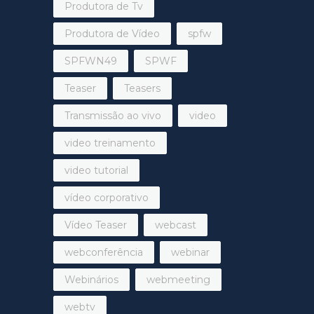
Produtora de Tv
Produtora de Vídeo
spfw
SPFWN49
SPWF
Teaser
Teasers
Transmissão ao vivo
video
video treinamento
video tutorial
vídeo corporativo
Vídeo Teaser
webcast
webconferência
webinar
Webinários
webmeeting
webtv