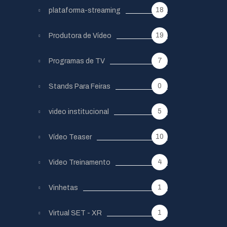
18
plataforma-streaming
19
Produtora de Vídeo
7
Programas de TV
0
Stands Para Feiras
5
video institucional
10
Vídeo Teaser
4
Video Treinamento
1
Vinhetas
1
Virtual SET - XR