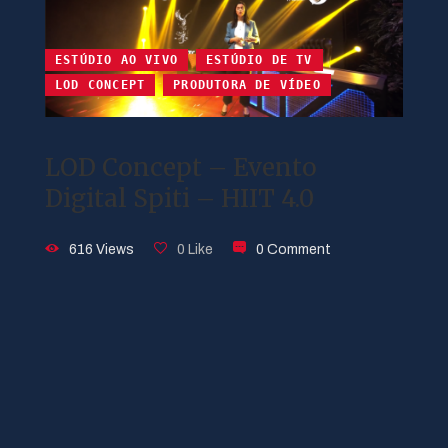
ESTÚDIO AO VIVO
ESTÚDIO DE TV
LOD CONCEPT
PRODUTORA DE VÍDEO
LOD Concept – Evento
Digital Spiti – HIIT 4.0
616 Views
0 Like
0 Comment