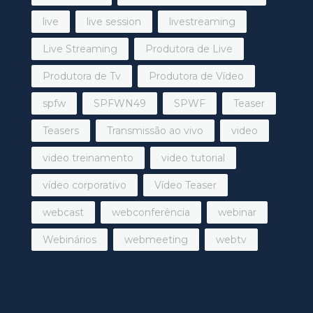
live
live session
livestreaming
Live Streaming
Produtora de Live
Produtora de Tv
Produtora de Vídeo
spfw
SPFWN49
SPWF
Teaser
Teasers
Transmissão ao vivo
video
video treinamento
video tutorial
vídeo corporativo
Vídeo Teaser
webcast
webconferência
webinar
Webinários
webmeeting
webtv