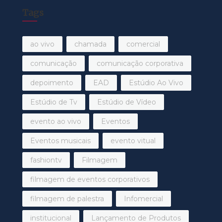
Tags
ao vivo
chamada
comercial
comunicação
comunicação corporativa
depoimento
EAD
Estúdio Ao Vivo
Estúdio de Tv
Estúdio de Vídeo
evento ao vivo
Eventos
Eventos musicais
evento vitual
fashiontv
Filmagem
filmagem de eventos corporativos
filmagem de palestra
Infomercial
institucional
Lançamento de Produtos