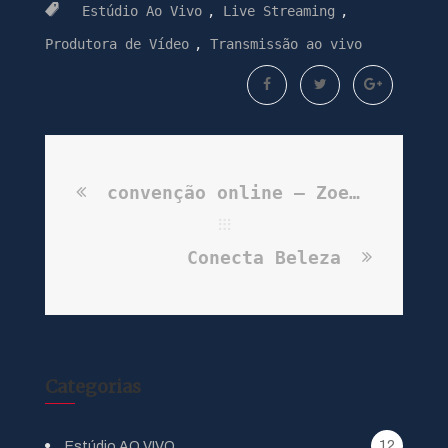
Estúdio Ao Vivo
,
Live Streaming
,
Produtora de Vídeo
,
Transmissão ao vivo
convenção online – Zoetis
Conecta Beleza
Categorias
12
Estúdio AO VIVO