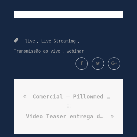
live
,
Live Streaming
,
Transmissão ao vivo
,
webinar
Comercial – Pillowmed – Linha Red – 2018
Video Teaser entrega de chaves construtora TENDA