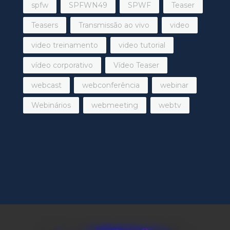
spfw
SPFWN49
SPWF
Teaser
Teasers
Transmissão ao vivo
video
video treinamento
video tutorial
vídeo corporativo
Vídeo Teaser
webcast
webconferência
webinar
Webinários
webmeeting
webtv