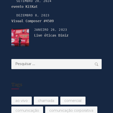
SETEMBRO 20, 2024
evento KitKat
DEZEMBRO 8, 2023
Visual Composer #4509
JANEIRO 26, 2023
Live óticas Diniz
Pesquisar
por:
Tags
ao vivo
chamada
comercial
comunicação
comunicação corporativa