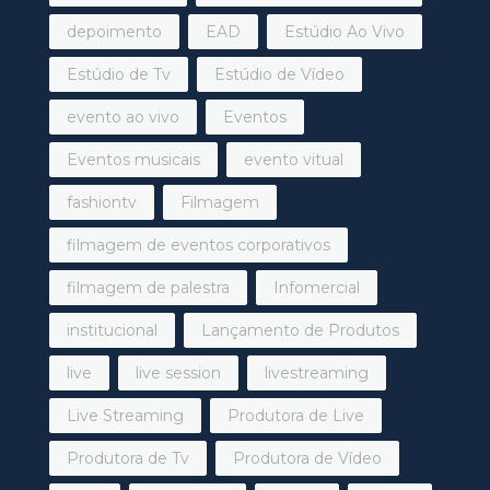
depoimento
EAD
Estúdio Ao Vivo
Estúdio de Tv
Estúdio de Vídeo
evento ao vivo
Eventos
Eventos musicais
evento vitual
fashiontv
Filmagem
filmagem de eventos corporativos
filmagem de palestra
Infomercial
institucional
Lançamento de Produtos
live
live session
livestreaming
Live Streaming
Produtora de Live
Produtora de Tv
Produtora de Vídeo