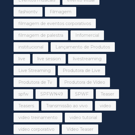
fashiontv
Filmagem
filmagem de eventos corporativos
filmagem de palestra
Infomercial
institucional
Lançamento de Produtos
live
live session
livestreaming
Live Streaming
Produtora de Live
Produtora de Tv
Produtora de Vídeo
spfw
SPFWN49
SPWF
Teaser
Teasers
Transmissão ao vivo
video
video treinamento
video tutorial
vídeo corporativo
Vídeo Teaser