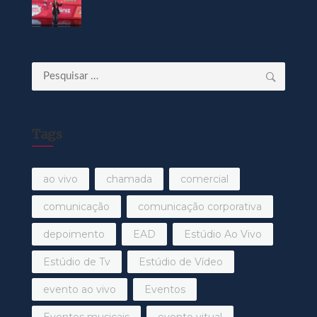
Pesquisar
por:
Tags
ao vivo
chamada
comercial
comunicação
comunicação corporativa
depoimento
EAD
Estúdio Ao Vivo
Estúdio de Tv
Estúdio de Vídeo
evento ao vivo
Eventos
Eventos musicais
evento vitual