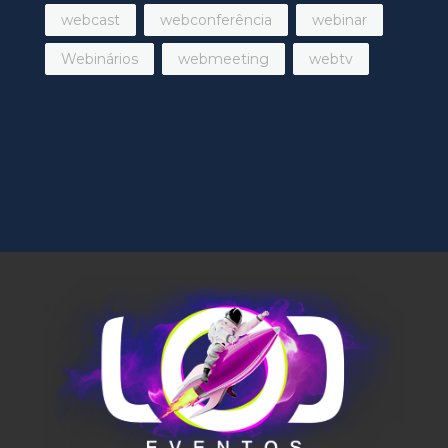
webcast
webconferência
webinar
Webinários
webmeeting
webtv