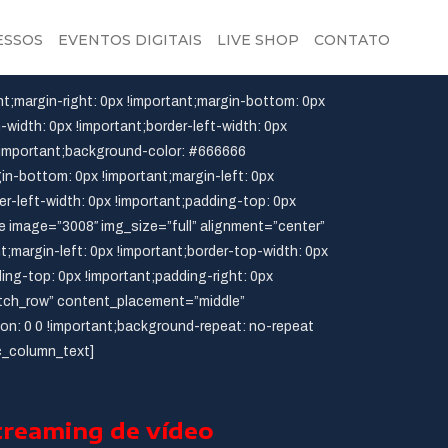
ESSOS
EVENTOS DIGITAIS
LIVE SHOP
CONTATO
;margin-right: 0px !important;margin-bottom: 0px
-width: 0px !important;border-left-width: 0px
 !important;background-color: #666666
n-bottom: 0px !important;margin-left: 0px
er-left-width: 0px !important;padding-top: 0px
ge image=”3008″ img_size=”full” alignment=”center”
margin-left: 0px !important;border-top-width: 0px
ding-top: 0px !important;padding-right: 0px
retch_row” content_placement=”middle”
n: 0 0 !important;background-repeat: no-repeat
c_column_text]
Streaming de vídeo