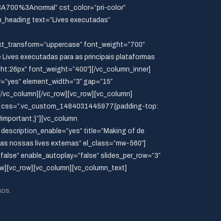
700%3Anormal” cst_color=”pri-color”
_heading text=”Lives executadas”
_transform=”uppercase” font_weight=”700″
ives executadas para as principais plataformas
ight:26px” font_weight=”400″][/vc_column_inner]
r=”yes” element_width=”3″ gap=”15″
vc_column][/vc_row][vc_row][vc_column]
op” css=”.vc_custom_1484031445977{padding-top:
!important;}”][vc_column
description_enable=”yes” title=”Making of de
as nossas lives externas” el_class=”mw-560″]
”false” enable_autoplay=”false” slides_per_row=”3″
w][vc_row][vc_column][vc_column_text]
nos.