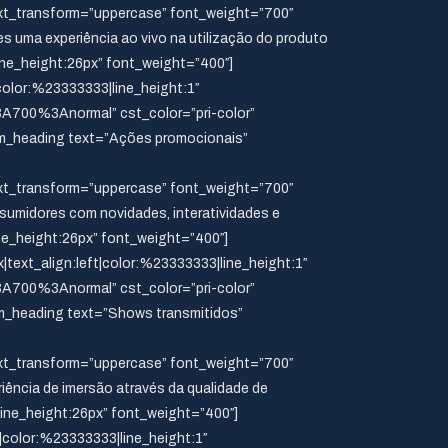
_transform=”uppercase” font_weight=”700″
uma experiência ao vivo na utilização do produto
line_height:26px” font_weight=”400″]
color:%23333333|line_height:1″
700%3Anormal” cst_color=”pri-color”
om_heading text=”Ações promocionais”
_transform=”uppercase” font_weight=”700″
midores com novidades, interatividades e
ne_height:26px” font_weight=”400″]
text_align:left|color:%23333333|line_height:1″
700%3Anormal” cst_color=”pri-color”
m_heading text=”Shows transmitidos”
_transform=”uppercase” font_weight=”700″
ncia de imersão através da qualidade de
|line_height:26px” font_weight=”400″]
|color:%23333333|line_height:1″