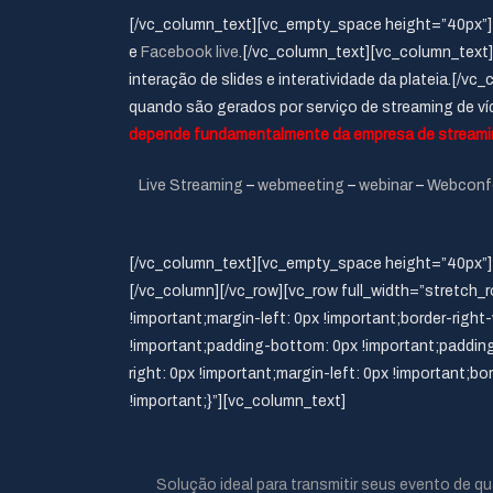
[/vc_column_text][vc_empty_space height=”40px”][
e
Facebook live
.[/vc_column_text][vc_column_text
interação de slides e interatividade da plateia.[/
quando são gerados por serviço de streaming de ví
depende fundamentalmente da empresa de streamin
Live Streaming
–
webmeeting
–
webinar
–
Webconf
[/vc_column_text][vc_empty_space height=”40p
[/vc_column][/vc_row][vc_row full_width=”stretc
!important;margin-left: 0px !important;border-right
!important;padding-bottom: 0px !important;paddin
right: 0px !important;margin-left: 0px !important;bo
!important;}”][vc_column_text]
Solução ideal para transmitir seus evento de q