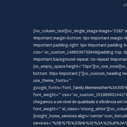
câ
[/vc_column_text][vc_single_image image=”2182″ 
!important;margin-bottom: 0px !important;margin-le
!important;padding-right: 0px !important;padding-b
css=”.vc_custom_1486539732949{padding-top: 0px 
!important;background-repeat: no-repeat !importa
[vc_empty_space height=”70px”][vc_row_inner][vc
bottom: 30px !important;}”][vc_custom_heading tex
use_theme_fonts=””
google_fonts=”font_family:Merriweather%3A30
font_weight=”” css=”.vc_custom_1519956314427{m
chegamos a um nível de qualidade e eficiência em t
font_weight=”” el_class=”strong_white”][/vc_colu
[insight_home_services align=”center” icon_9stud
services=”%5B%7B%22link%22%3A%22url%