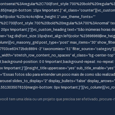
Montserrat%3Aregular%2C700|font_style:700%20bold%20regular%3A
{margin-bottom: 15px !important;}” el_class=”counter”][vc_custom
n:left|color:%23c4c4c4|line_height:1″ use_theme_fonts=””
ar%2C700|font_style:700%20bold%20regular%3A700%3Anormal” text
px !important;}”][vc_custom_heading text=”São inúmeras horas de L
ainer=”tag:div|font_size:15px|text_align:left|color:%23696969|line_he
column][vc_masonry_grid post_type=”post” max_items=”30″ show_filte
03ce63472bdc8894-2″ taxonomies=”51″ filter_source=”category”][/
ull_width=”stretch_row_content_no_spaces” el_class=”bg-center-t
;background-position: 0 0 !important;background-repeat: no-repeat 
mportant;}”][insight_title uppercase=”yes” sub_title_enable=”yes” 
on=”Essas fotos são para entender um poco mais de como são realizad
ousel slides_to_display=”2″ display_bullets=”false” display_arrows=
51303507610{margin-bottom: 0px !important;}”][/vc_column][/vc_ro
você tem uma ideia ou um projeto que precisa ser efetivado, procure-