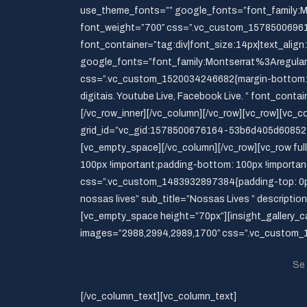
use_theme_fonts=”” google_fonts=”font_family:
font_weight=”700″ css=”.vc_custom_1578500696165
font_container=”tag:div|font_size:14px|text_alig
google_fonts=”font_family:Montserrat%3Aregul
css=”.vc_custom_1520034246682{margin-bottom: 20
digitais. Youtube Live, Facebook Live. ” font_cont
[/vc_row_inner][/vc_column][/vc_row][vc_row][vc_
grid_id=”vc_gid:1578500676164-53b6d405d608527f
[vc_empty_space][/vc_column][/vc_row][vc_row f
100px !important;padding-bottom: 100px !important
css=”.vc_custom_1483932897384{padding-top: 0px !i
nossas lives” sub_title=”Nossas Lives ” descripti
[vc_empty_space height=”70px”][insight_gallery_car
images=”2988,2994,2989,1700″ css=”.vc_custom_15
Se 
[/vc_column_text][vc_column_text]