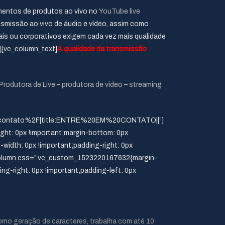
mentos de produtos ao vivo no
YouTube live
missão ao vivo de áudio e vídeo, assim como
iais ou corporativos exigem cada vez mais qualidade
][vc_column_text]
A qualidade da transmissão
Produtora de Live
–
produtora de video
–
streaming
%2Fcontato%2F|title:ENTRE%20EM%20CONTATO||”]
ht: 0px !important;margin-bottom: 0px
t-width: 0px !important;padding-right: 0px
c_column css=”.vc_custom_1523220167632{margin-
ing-right: 0px !important;padding-left: 0px
como geração de caracteres, trabalha com até 10