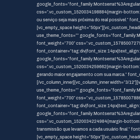
google_fonts=”font_family:Montserrat%3Aregul
css=”.vc_custom_1520034198884{margin-bottom: 20
ou serviço seja mais próxima do real possível.” fo
[vc_empty_space height=”50px”][vc_custom_heading
use_theme_fonts=”” google_fonts=”font_family:
font_weight=”700″ css=”.vc_custom_157850072757
font_container=”tag:div|font_size:14px|text_alig
google_fonts=”font_family:Montserrat%3Aregul
css=”.vc_custom_1520034259662{margin-bottom: 20
gerando maior engajamento com sua marca.” font_c
[/vc_column_inner][vc_column_inner width=”3/12″][
use_theme_fonts=”” google_fonts=”font_family:
font_weight=”700″ css=”.vc_custom_157850078867
font_container=”tag:div|font_size:14px|text_alig
google_fonts=”font_family:Montserrat%3Aregul
css=”.vc_custom_1520034224984{margin-bottom: 20
transmissão que levamos a cada usuário final.” fon
[vc_empty_space height=”50px”][vc_custom_heading