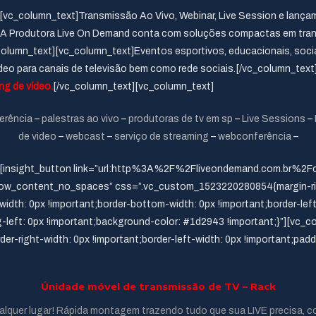
vc_column_text]Transmissão Ao Vivo, Webinar, Live Session e lança
]A Produtora Live On Demand conta com soluções compactas em trans
vc_column_text][vc_column_text]Eventos esportivos, educacionais, soc
deo para canais de televisão bem como rede sociais.[/vc_column_text
g de vídeo.
[/vc_column_text][vc_column_text]
erência
–
palestras ao vivo
–
produtoras de tv em sp
–
Live Sessions
–
de video
–
webcast
–
serviço de streaming
–
webconferência
–
x”][insight_button link=”url:http%3A%2F%2Fliveondemand.com.br
h_row_content_no_spaces” css=”.vc_custom_1523220280854{margin-rig
-width: 0px !important;border-bottom-width: 0px !important;border-lef
g-left: 0px !important;background-color: #1d2943 !important;}”][v
rder-right-width: 0px !important;border-left-width: 0px !important;padd
Únidade móvel de transmissão de TV – Rack
ualquer lugar! Rápida montagem trazendo tudo que sua LIVE precisa, 