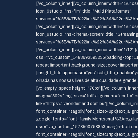
[/vc_column_inner][vc_column_inner width=”1/6″ c
icon_9studio=”ns-film” title=”Multi Plataformas”
services=”%5B%7B%22link%22%3A%22url%3Ah
[/vc_column_inner][vc_column_inner width=”1/6″ c
icon_9studio=”ns-cinema-screen” title=”Streaming
services=”%5B%7B%22link%22%3A%22url%3A
[/vc_column_inner][vc_column_inner width=”1/12″][
css=”.vc_custom_1483692593235{padding-top: 110p
repeat !important;background-size: cover !import
[insight_title uppercase=”yes” sub_title_enable=”
olhada nas nossas lives de alta qualidade e grand
[vc_empty_space height=”70px”][/vc_column_inner]
image=”3024″ img_size=”full” alignment=”center” 
link=”https://liveondemand.com.br/”][/vc_column_i
font_container=”tag:div|font_size:40px|text_align
google_fonts=”font_family:Montserrat%3Aregula
css=”.vc_custom_1578500758853{margin-bottom: 1
font_container=”tag:div|font_size:14px|text_alig