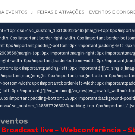
RA EVENTOS
FEIRAS E ATIVAÇÕES
EVENTOS E CONGR
nt=”top” css=”.vc_custom_1531366125483{margin-top: 0px !important
idth: 0px !important;border-right-width: 0px !important;border-bottom
ght: 0px !important;padding-bottom: 0px !important;padding-left: 0px
08556{margin-top: 0px !important;margin-right: 0px !important;margi
-right-width: 0px !important;border-bottom-width: 0px !important;bord
ottom: 0px !important;padding-left: 0px !important;}”][vc_single_ima
portant;margin-right: 0px !important;margin-bottom: 0px !important;
er-bottom-width: 0px !important;border-left-width: 0px !important;pad
-left: 0px !important;}”][/vc_column][/vc_row][vc_row full_width=”st
x !important;padding-bottom: 190px !important;background-positio
n css=”.vc_custom_1483677268033{padding-top: 0px !important;}”][v
eventos
 Broadcast live – Webconferência – 