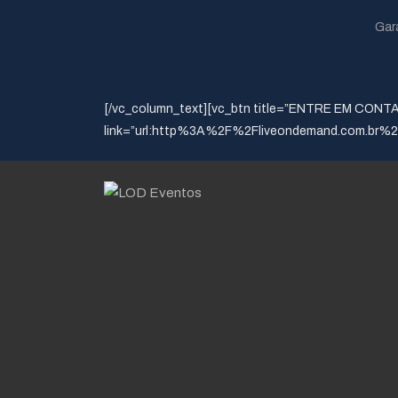
Gar
[/vc_column_text][vc_btn title=”ENTRE EM CONTATO
link=”url:http%3A%2F%2Fliveondemand.com.br%