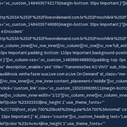
ss=”.vc_custom_1484030742175{margin-bottom: 30px !important;}”][i
ttp%253A%252F%252Fliveondemand.com.br%252Fmochilink%
ss=”.vc_custom_1484030749060{margin-bottom: 30px !important;}”][i
 e Encoders”
http%253A%252F%252Fliveondemand.com.br%252Fmochilink%
/vc_column_inner][/vc_row_inner][/vc_column][/vc_row][vc_row full_wi
x !important;padding-bottom: 110px !important;background-positio
ant;}”][vc_column css=”.vc_custom_1483695468900{padding-top: 0px !
yes” description_enable=”yes” title=”Transmissões AO VIVO” sub_tit
e audiência. venha fazer sua Live com a Live On Demand” el_class=”m
[/vc_row_inner][vc_row_inner content_placement=”middle”][vc_column
onclick=”custom_link” css=”.vc_custom_1552326926511{margin-bottom:
nner][vc_column_inner width=”1/12″][/vc_column_inner][vc_column_inn
:left|color:%23333333|line_height:1″ use_theme_fonts=””
r%2C700|font_style:700%20bold%20regular%3A700%3Anormal” cst_c
5px !important;}” el_class=”counter”][vc_custom_heading text=”L
n:left|color:%23c4c4c4|line_height:1″ use_theme_fonts=””