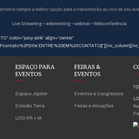
antimos sempre a melhor opção para a transmissão ao vivo de seu eve
Live Streaming
–
webmeeting
–
webinar
–
Webconferência
” color=”juicy-pink” align=”center”
2Fcontato%2F|title:ENTRE%20EM%20CONTATO||”][/vc_column][/vc
ESPAÇO PARA
FEIRAS &
C
EVENTOS
EVENTOS
f@
Espaco Júpiter
Eventos e Congressos
LO
Estúdio Terra
Feiras e Ativações
Ru
Pa
LOD XR + IA