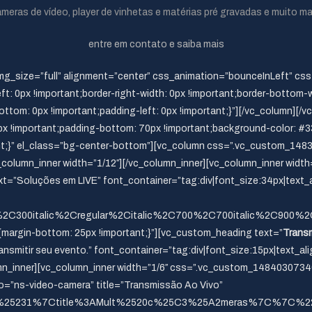
meras de vídeo, player de vinhetas e matérias pré gravadas e muito ma
entre em contato e saiba mais
img_size=”full” alignment=”center” css_animation=”bounceInLeft” c
ft: 0px !important;border-right-width: 0px !important;border-bottom-w
ottom: 0px !important;padding-left: 0px !important;}”][/vc_column][/v
!important;padding-bottom: 70px !important;background-color: #33
nt;}” el_class=”bg-center-bottom”][vc_column css=”.vc_custom_1483
_column_inner width=”1/12″][/vc_column_inner][vc_column_inner wid
t=”Soluções em LIVE” font_container=”tag:div|font_size:34px|text_a
0%2C300italic%2Cregular%2Citalic%2C700%2C700italic%2C900%2C
argin-bottom: 25px !important;}”][vc_custom_heading text=”
Transm
ransmitir seu evento.” font_container=”tag:div|font_size:15px|text_al
mn_inner][vc_column_inner width=”1/6″ css=”.vc_custom_14840307340
io=”ns-video-camera” title=”Transmissão Ao Vivo”
3A%25231%7Ctitle%3AMult%2520c%25C3%25A2meras%7C%7C