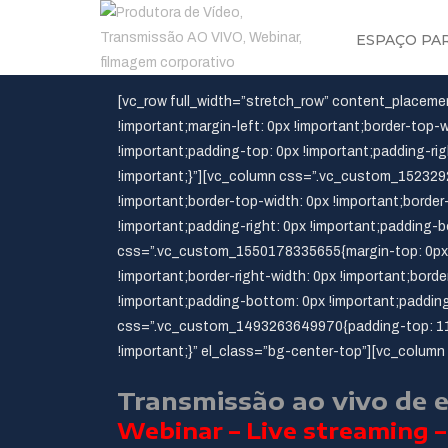
ESPAÇO PA
[vc_row full_width=”stretch_row” content_placeme
!important;margin-left: 0px !important;border-top-w
!important;padding-top: 0px !important;padding-ri
!important;}”][vc_column css=”.vc_custom_15232929
!important;border-top-width: 0px !important;border
!important;padding-right: 0px !important;padding-b
css=”.vc_custom_1550178335655{margin-top: 0px !im
!important;border-right-width: 0px !important;bord
!important;padding-bottom: 0px !important;padding
css=”.vc_custom_1493263649970{padding-top: 110p
!important;}” el_class=”bg-center-top”][vc_colum
Transmissão ao vivo de 
Webinar – Live streaming –