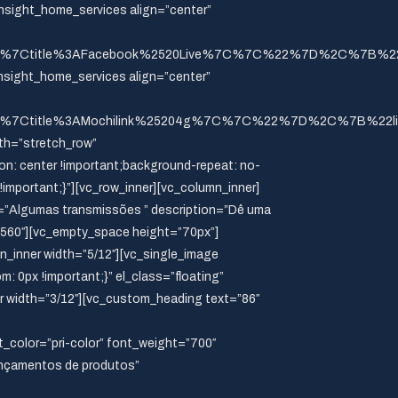
nsight_home_services align=”center”
252F%7Ctitle%3AFacebook%2520Live%7C%7C%22%7D%2C%7B%22
nsight_home_services align=”center”
252F%7Ctitle%3AMochilink%25204g%7C%7C%22%7D%2C%7B%22l
dth=”stretch_row”
n: center !important;background-repeat: no-
important;}”][vc_row_inner][vc_column_inner]
le=”Algumas transmissões ” description=”Dê uma
w-560″][vc_empty_space height=”70px”]
_inner width=”5/12″][vc_single_image
 0px !important;}” el_class=”floating”
er width=”3/12″][vc_custom_heading text=”86″
olor=”pri-color” font_weight=”700″
ançamentos de produtos”