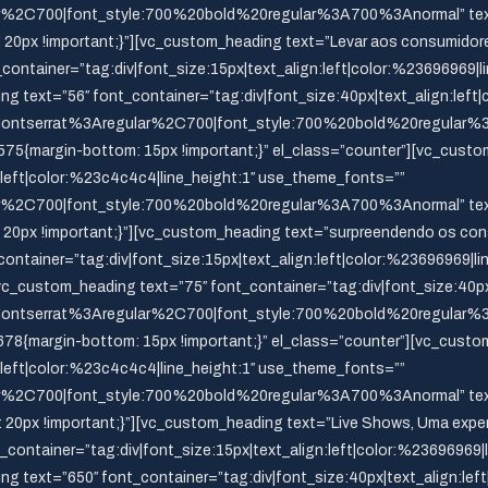
ar%2C700|font_style:700%20bold%20regular%3A700%3Anormal” text
px !important;}”][vc_custom_heading text=”Levar aos consumidores 
nt_container=”tag:div|font_size:15px|text_align:left|color:%23696969|
 text=”56″ font_container=”tag:div|font_size:40px|text_align:left|
Montserrat%3Aregular%2C700|font_style:700%20bold%20regular%3A
5{margin-bottom: 15px !important;}” el_class=”counter”][vc_cust
n:left|color:%23c4c4c4|line_height:1″ use_theme_fonts=””
ar%2C700|font_style:700%20bold%20regular%3A700%3Anormal” text
px !important;}”][vc_custom_heading text=”surpreendendo os consu
ontainer=”tag:div|font_size:15px|text_align:left|color:%23696969|li
vc_custom_heading text=”75″ font_container=”tag:div|font_size:40px|
Montserrat%3Aregular%2C700|font_style:700%20bold%20regular%3A
8{margin-bottom: 15px !important;}” el_class=”counter”][vc_custo
n:left|color:%23c4c4c4|line_height:1″ use_theme_fonts=””
ar%2C700|font_style:700%20bold%20regular%3A700%3Anormal” text
px !important;}”][vc_custom_heading text=”Live Shows, Uma experiê
t_container=”tag:div|font_size:15px|text_align:left|color:%23696969
 text=”650″ font_container=”tag:div|font_size:40px|text_align:left