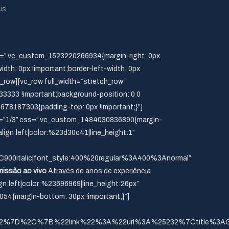
is.
ss=”.vc_custom_1523220266934{margin-right: 0px
idth: 0px !important;border-left-width: 0px
c_row][vc_row full_width=”stretch_row”
3333 !important;background-position: 0 0
678187303{padding-top: 0px !important;}”]
th=”1/3″ css=”.vc_custom_1484030836890{margin-
lign:left|color:%23d30c41|line_height:1″
900italic|font_style:400%20regular%3A400%3Anormal”
issão ao vivo
Através de anos de experiência
ign:left|color:%23696969|line_height:26px”
54{margin-bottom: 30px !important;}”]
%22%7D%2C%7B%22link%22%3A%22url%3A%25232%7Ctitle%3