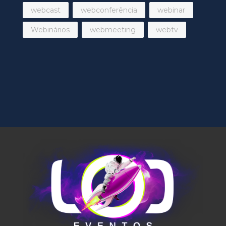
webcast
webconferência
webinar
Webinários
webmeeting
webtv