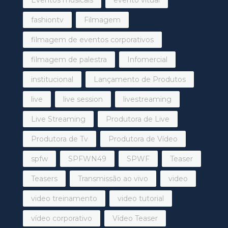
fashiontv
Filmagem
filmagem de eventos corporativos
filmagem de palestra
Infomercial
institucional
Lançamento de Produtos
live
live session
livestreaming
Live Streaming
Produtora de Live
Produtora de Tv
Produtora de Vídeo
spfw
SPFWN49
SPWF
Teaser
Teasers
Transmissão ao vivo
video
video treinamento
video tutorial
vídeo corporativo
Vídeo Teaser