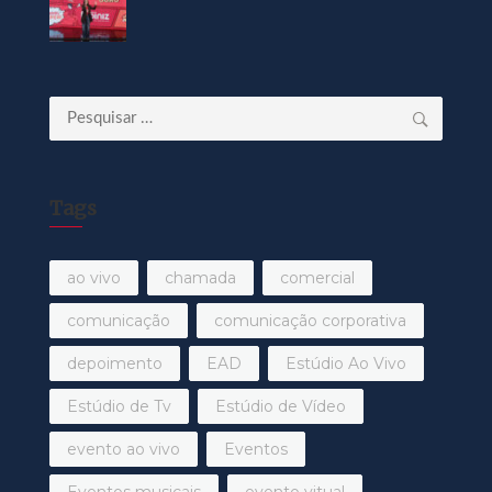
Pesquisar
por:
Tags
ao vivo
chamada
comercial
comunicação
comunicação corporativa
depoimento
EAD
Estúdio Ao Vivo
Estúdio de Tv
Estúdio de Vídeo
evento ao vivo
Eventos
Eventos musicais
evento vitual