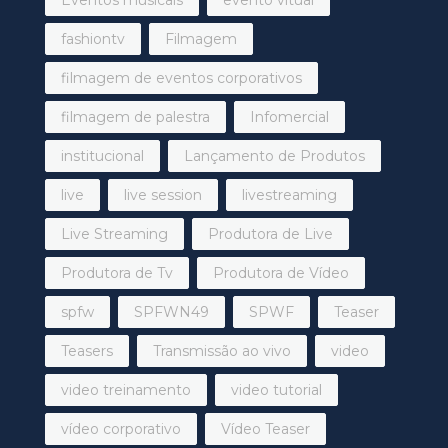
fashiontv
Filmagem
filmagem de eventos corporativos
filmagem de palestra
Infomercial
institucional
Lançamento de Produtos
live
live session
livestreaming
Live Streaming
Produtora de Live
Produtora de Tv
Produtora de Vídeo
spfw
SPFWN49
SPWF
Teaser
Teasers
Transmissão ao vivo
video
video treinamento
video tutorial
vídeo corporativo
Vídeo Teaser