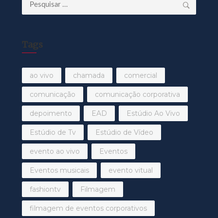
Pesquisar
por:
Tags
ao vivo
chamada
comercial
comunicação
comunicação corporativa
depoimento
EAD
Estúdio Ao Vivo
Estúdio de Tv
Estúdio de Vídeo
evento ao vivo
Eventos
Eventos musicais
evento vitual
fashiontv
Filmagem
filmagem de eventos corporativos