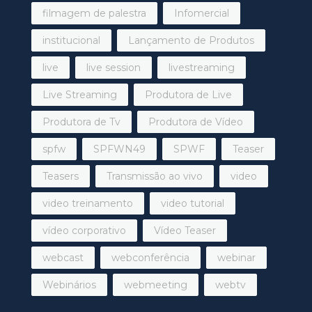
filmagem de palestra
Infomercial
institucional
Lançamento de Produtos
live
live session
livestreaming
Live Streaming
Produtora de Live
Produtora de Tv
Produtora de Vídeo
spfw
SPFWN49
SPWF
Teaser
Teasers
Transmissão ao vivo
video
video treinamento
video tutorial
vídeo corporativo
Vídeo Teaser
webcast
webconferência
webinar
Webinários
webmeeting
webtv