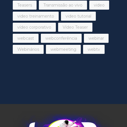
Teasers
Transmissão ao vivo
video
video treinamento
video tutorial
vídeo corporativo
Vídeo Teaser
webcast
webconferência
webinar
Webinários
webmeeting
webtv