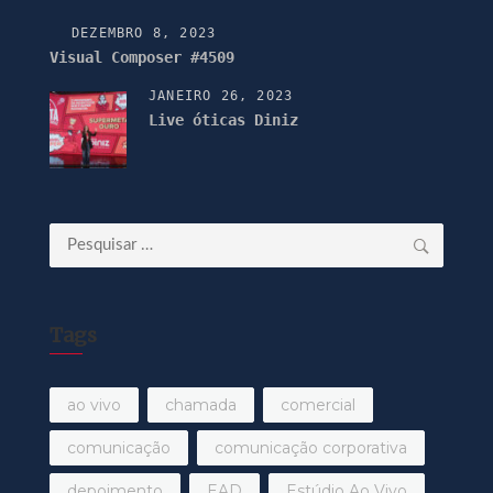
DEZEMBRO 8, 2023
Visual Composer #4509
JANEIRO 26, 2023
Live óticas Diniz
Pesquisar
por:
Tags
ao vivo
chamada
comercial
comunicação
comunicação corporativa
depoimento
EAD
Estúdio Ao Vivo