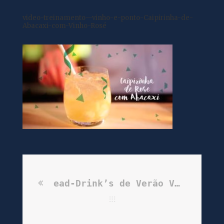
video-treinamento—vinho-e-ponto-Caipirinha-de-
Abacaxi-com-Vinho-Rosé
ead-Drink’s de Verão Vinho & Ponto | Caipirinha de Abacaxi com Vinho Rosé