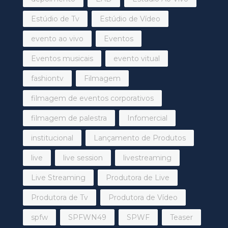
Estúdio de Tv
Estúdio de Vídeo
evento ao vivo
Eventos
Eventos musicais
evento vitual
fashiontv
Filmagem
filmagem de eventos corporativos
filmagem de palestra
Infomercial
institucional
Lançamento de Produtos
live
live session
livestreaming
Live Streaming
Produtora de Live
Produtora de Tv
Produtora de Vídeo
spfw
SPFWN49
SPWF
Teaser