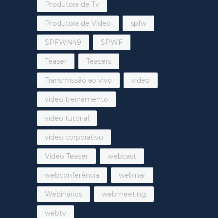
Produtora de Tv
Produtora de Vídeo
spfw
SPFWN49
SPWF
Teaser
Teasers
Transmissão ao vivo
video
video treinamento
video tutorial
vídeo corporativo
Vídeo Teaser
webcast
webconferência
webinar
Webinários
webmeeting
webtv