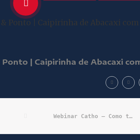
 & Ponto | Caipirinha de Abacaxi com
 Ponto | Caipirinha de Abacaxi co
Webinar Catho – Como ter sucesso com a Catho nos 30 dias grátis