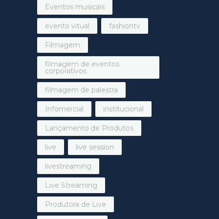
Eventos musicais
evento vitual
fashiontv
Filmagem
filmagem de eventos
corporativos
filmagem de palestra
Infomercial
institucional
Lançamento de Produtos
live
live session
livestreaming
Live Streaming
Produtora de Live