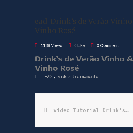
ead-Drink’s de Verão Vinho
Vinho Rosé
1138 Views
0 Like
0 Comment
Drink’s de Verão Vinho &
Vinho Rosé
EAD
,
video treinamento
vídeo Tutorial Drink’s de Verão Vinho & Ponto | Tinto de Verano