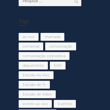
por:
Tags
ao vivo
chamada
comercial
comunicação
comunicação corporativa
depoimento
EAD
Estúdio Ao Vivo
Estúdio de Tv
Estúdio de Vídeo
evento ao vivo
Eventos