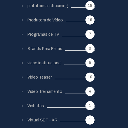
18
plataforma-streaming
19
Produtora de Vídeo
7
Programas de TV
0
Stands Para Feiras
5
video institucional
10
Vídeo Teaser
4
Video Treinamento
1
Vinhetas
1
Virtual SET - XR