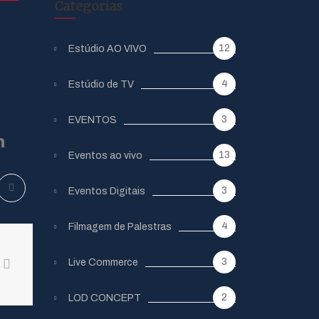
Categorias
12
Estúdio AO VIVO
4
Estúdio de TV
3
EVENTOS
m
13
Eventos ao vivo
3
Eventos Digitais
4
Filmagem de Palestras
3
Live Commerce
2
LOD CONCEPT