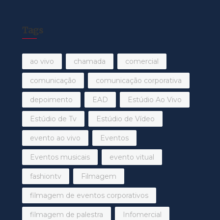
Tags
ao vivo
chamada
comercial
comunicação
comunicação corporativa
depoimento
EAD
Estúdio Ao Vivo
Estúdio de Tv
Estúdio de Vídeo
evento ao vivo
Eventos
Eventos musicais
evento vitual
fashiontv
Filmagem
filmagem de eventos corporativos
filmagem de palestra
Infomercial