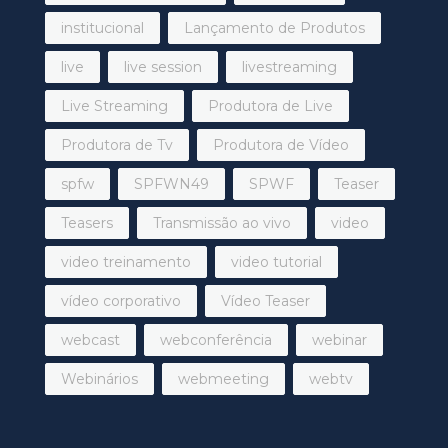
institucional
Lançamento de Produtos
live
live session
livestreaming
Live Streaming
Produtora de Live
Produtora de Tv
Produtora de Vídeo
spfw
SPFWN49
SPWF
Teaser
Teasers
Transmissão ao vivo
video
video treinamento
video tutorial
vídeo corporativo
Vídeo Teaser
webcast
webconferência
webinar
Webinários
webmeeting
webtv