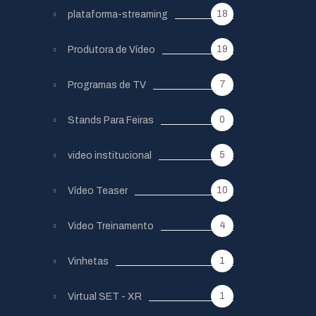
18
plataforma-streaming
19
Produtora de Vídeo
7
Programas de TV
0
Stands Para Feiras
5
video institucional
10
Vídeo Teaser
4
Video Treinamento
1
Vinhetas
1
Virtual SET - XR