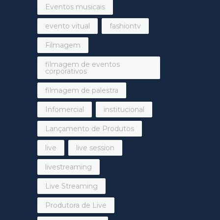
Eventos musicais
evento vitual
fashiontv
Filmagem
filmagem de eventos
corporativos
filmagem de palestra
Infomercial
institucional
Lançamento de Produtos
live
live session
livestreaming
Live Streaming
Produtora de Live