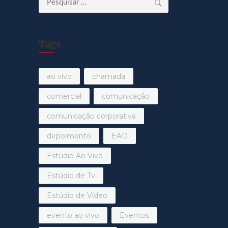
por:
Tags
ao vivo
chamada
comercial
comunicação
comunicação corporativa
depoimento
EAD
Estúdio Ao Vivo
Estúdio de Tv
Estúdio de Vídeo
evento ao vivo
Eventos