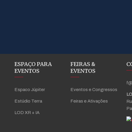
ESPAÇO PARA
FEIRAS &
C
EVENTOS
EVENTOS
f@
Espaco Júpiter
Eventos e Congressos
LO
Estúdio Terra
Feiras e Ativações
Ru
Pa
LOD XR + IA