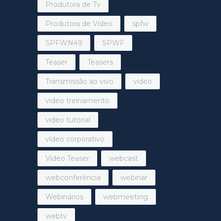
Produtora de Tv
Produtora de Vídeo
spfw
SPFWN49
SPWF
Teaser
Teasers
Transmissão ao vivo
video
video treinamento
video tutorial
vídeo corporativo
Vídeo Teaser
webcast
webconferência
webinar
Webinários
webmeeting
webtv