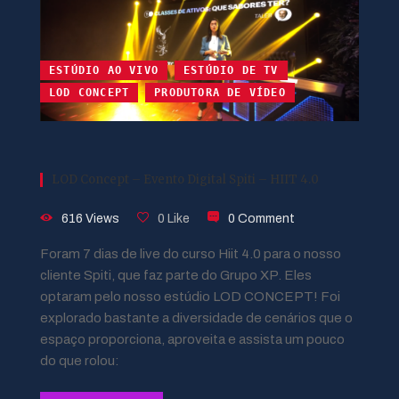
ESTÚDIO AO VIVO
ESTÚDIO DE TV
LOD CONCEPT
PRODUTORA DE VÍDEO
LOD Concept – Evento Digital Spiti – HIIT 4.0
616 Views
0 Like
0 Comment
Foram 7 dias de live do curso Hiit 4.0 para o nosso
cliente Spiti, que faz parte do Grupo XP. Eles
optaram pelo nosso estúdio LOD CONCEPT! Foi
explorado bastante a diversidade de cenários que o
espaço proporciona, aproveita e assista um pouco
do que rolou: