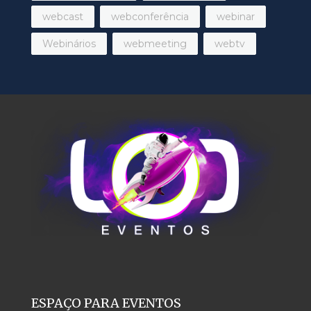
webcast
webconferência
webinar
Webinários
webmeeting
webtv
ESPAÇO PARA EVENTOS