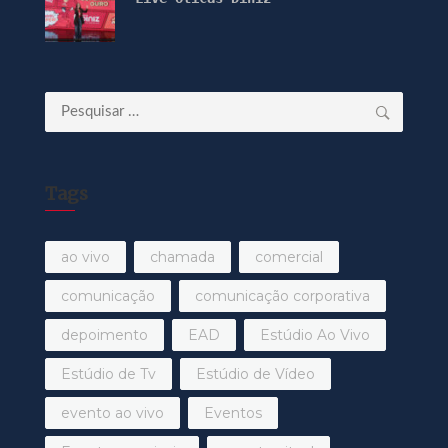
Pesquisar
por:
Tags
ao vivo
chamada
comercial
comunicação
comunicação corporativa
depoimento
EAD
Estúdio Ao Vivo
Estúdio de Tv
Estúdio de Vídeo
evento ao vivo
Eventos