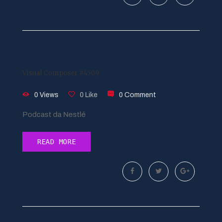
Visual Composer #4509
0 Views
0 Like
0 Comment
Podcast da Nestlé
READ MORE