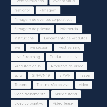
Eventos musicais
evento vitual
fashiontv
Filmagem
filmagem de eventos corporativos
filmagem de palestra
Infomercial
institucional
Lançamento de Produtos
live
live session
livestreaming
Live Streaming
Produtora de Live
Produtora de Tv
Produtora de Vídeo
spfw
SPFWN49
SPWF
Teaser
Teasers
Transmissão ao vivo
video
video treinamento
video tutorial
vídeo corporativo
Vídeo Teaser