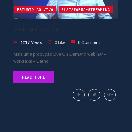
ESTÚDIO AO VIVO
PLATAFORMA-STREAMING
WORK TALKS – CATHO
1217 Views
0 Like
0 Comment
Mais uma produção Live On Demand webinar –
worktalks – Catho
READ MORE