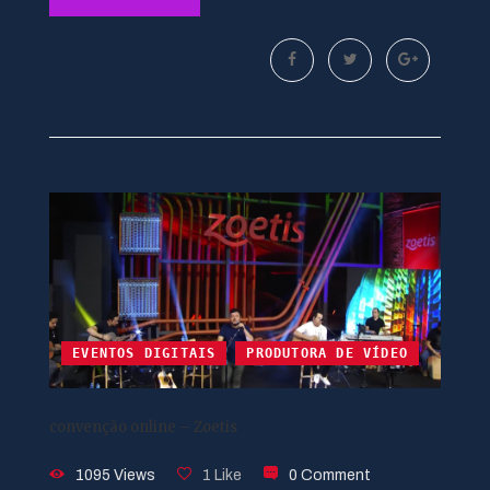
EVENTOS DIGITAIS
PRODUTORA DE VÍDEO
convenção online – Zoetis
1095 Views
1 Like
0 Comment