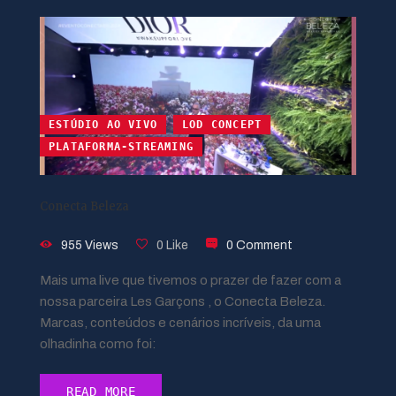
ESTÚDIO AO VIVO
LOD CONCEPT
PLATAFORMA-STREAMING
Conecta Beleza
955 Views
0 Like
0 Comment
Mais uma live que tivemos o prazer de fazer com a
nossa parceira Les Garçons , o Conecta Beleza.
Marcas, conteúdos e cenários incríveis, da uma
olhadinha como foi:
READ MORE