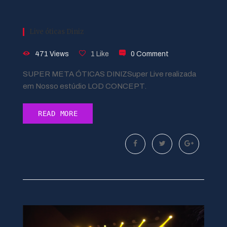
Live óticas Diniz
471 Views
1 Like
0 Comment
SUPER META ÓTICAS DINIZSuper Live realizada
em Nosso estúdio LOD CONCEPT.
READ MORE