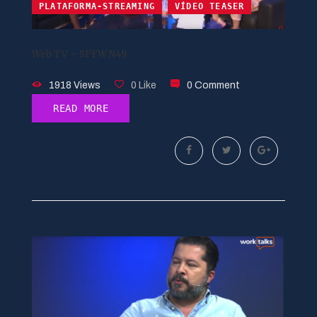
PLATAFORMA-STREAMING
VÍDEO TEASER
Web TV – SPFW N49
1918 Views
0 Like
0 Comment
READ MORE