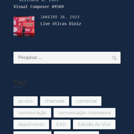
Visual Composer #4509
JANEIRO 26, 2023
Live óticas Diniz
Pesquisar
por:
Tags
ao vivo
chamada
comercial
comunicação
comunicação corporativa
depoimento
EAD
Estúdio Ao Vivo