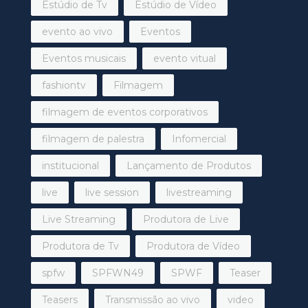
Estúdio de Tv
Estúdio de Vídeo
evento ao vivo
Eventos
Eventos musicais
evento vitual
fashiontv
Filmagem
filmagem de eventos corporativos
filmagem de palestra
Infomercial
institucional
Lançamento de Produtos
live
live session
livestreaming
Live Streaming
Produtora de Live
Produtora de Tv
Produtora de Vídeo
spfw
SPFWN49
SPWF
Teaser
Teasers
Transmissão ao vivo
video