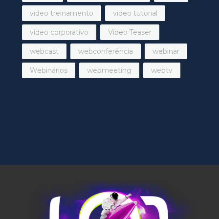
video treinamento
video tutorial
vídeo corporativo
Vídeo Teaser
webcast
webconferência
webinar
Webinários
webmeeting
webtv