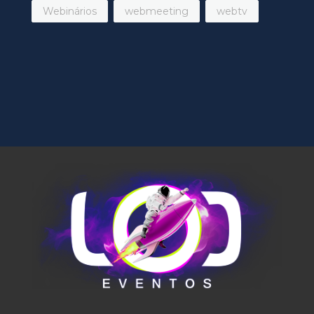
Webinários
webmeeting
webtv