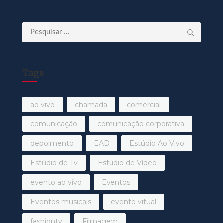
Pesquisar
por:
Tags
ao vivo
chamada
comercial
comunicação
comunicação corporativa
depoimento
EAD
Estúdio Ao Vivo
Estúdio de Tv
Estúdio de Vídeo
evento ao vivo
Eventos
Eventos musicais
evento vitual
fashiontv
Filmagem