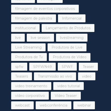
filmagem de eventos corporativos
filmagem de palestra
Infomercial
institucional
Lançamento de Produtos
live
live session
livestreaming
Live Streaming
Produtora de Live
Produtora de Tv
Produtora de Vídeo
spfw
SPFWN49
SPWF
Teaser
Teasers
Transmissão ao vivo
video
video treinamento
video tutorial
vídeo corporativo
Vídeo Teaser
webcast
webconferência
webinar