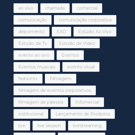
ao vivo
chamada
comercial
comunicação
comunicação corporativa
depoimento
EAD
Estúdio Ao Vivo
Estúdio de Tv
Estúdio de Vídeo
evento ao vivo
Eventos
Eventos musicais
evento vitual
fashiontv
Filmagem
filmagem de eventos corporativos
filmagem de palestra
Infomercial
institucional
Lançamento de Produtos
live
live session
livestreaming