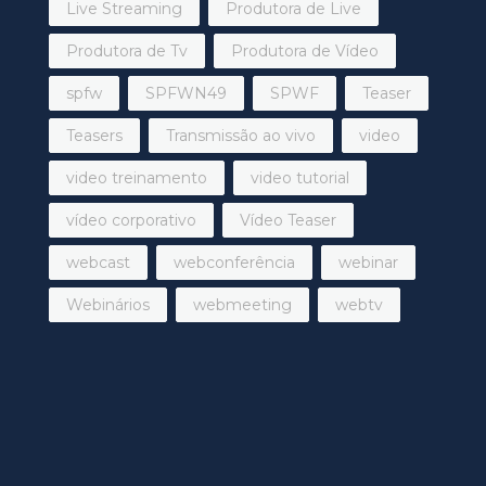
Live Streaming
Produtora de Live
Produtora de Tv
Produtora de Vídeo
spfw
SPFWN49
SPWF
Teaser
Teasers
Transmissão ao vivo
video
video treinamento
video tutorial
vídeo corporativo
Vídeo Teaser
webcast
webconferência
webinar
Webinários
webmeeting
webtv