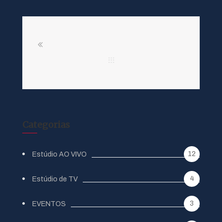
Categorias
12
Estúdio AO VIVO
4
Estúdio de TV
3
EVENTOS