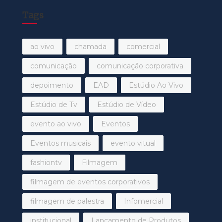
Tags
ao vivo
chamada
comercial
comunicação
comunicação corporativa
depoimento
EAD
Estúdio Ao Vivo
Estúdio de Tv
Estúdio de Vídeo
evento ao vivo
Eventos
Eventos musicais
evento vitual
fashiontv
Filmagem
filmagem de eventos corporativos
filmagem de palestra
Infomercial
institucional
Lançamento de Produtos