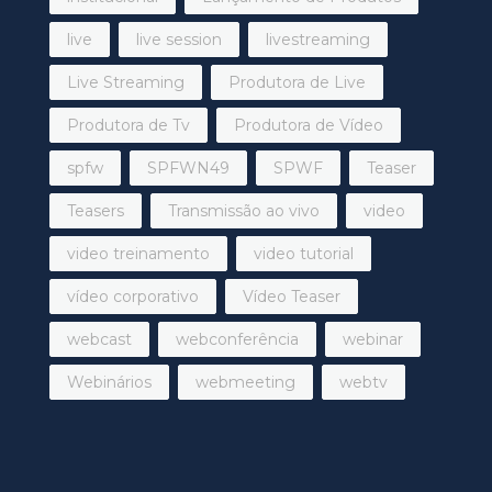
live
live session
livestreaming
Live Streaming
Produtora de Live
Produtora de Tv
Produtora de Vídeo
spfw
SPFWN49
SPWF
Teaser
Teasers
Transmissão ao vivo
video
video treinamento
video tutorial
vídeo corporativo
Vídeo Teaser
webcast
webconferência
webinar
Webinários
webmeeting
webtv