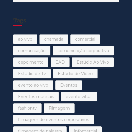
por:
Tags
ao vivo
chamada
comercial
comunicação
comunicação corporativa
depoimento
EAD
Estúdio Ao Vivo
Estúdio de Tv
Estúdio de Vídeo
evento ao vivo
Eventos
Eventos musicais
evento vitual
fashiontv
Filmagem
filmagem de eventos corporativos
filmagem de palestra
Infomercial