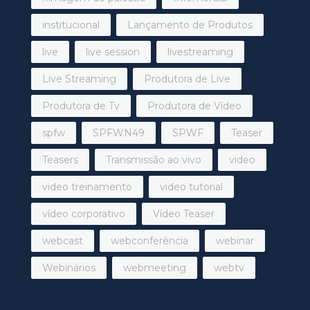
institucional
Lançamento de Produtos
live
live session
livestreaming
Live Streaming
Produtora de Live
Produtora de Tv
Produtora de Vídeo
spfw
SPFWN49
SPWF
Teaser
Teasers
Transmissão ao vivo
video
video treinamento
video tutorial
vídeo corporativo
Vídeo Teaser
webcast
webconferência
webinar
Webinários
webmeeting
webtv