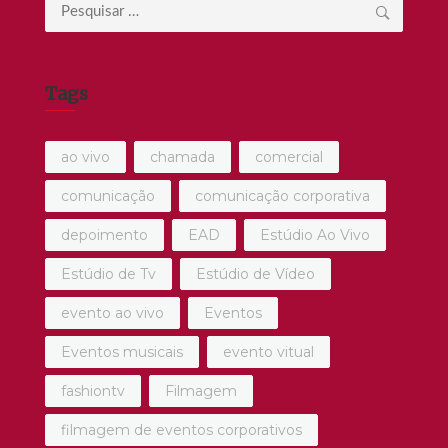
Pesquisar
por:
Tags
ao vivo
chamada
comercial
comunicação
comunicação corporativa
depoimento
EAD
Estúdio Ao Vivo
Estúdio de Tv
Estúdio de Vídeo
evento ao vivo
Eventos
Eventos musicais
evento vitual
fashiontv
Filmagem
filmagem de eventos corporativos