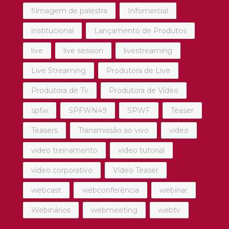
filmagem de palestra
Infomercial
institucional
Lançamento de Produtos
live
live session
livestreaming
Live Streaming
Produtora de Live
Produtora de Tv
Produtora de Vídeo
spfw
SPFWN49
SPWF
Teaser
Teasers
Transmissão ao vivo
video
video treinamento
video tutorial
vídeo corporativo
Vídeo Teaser
webcast
webconferência
webinar
Webinários
webmeeting
webtv