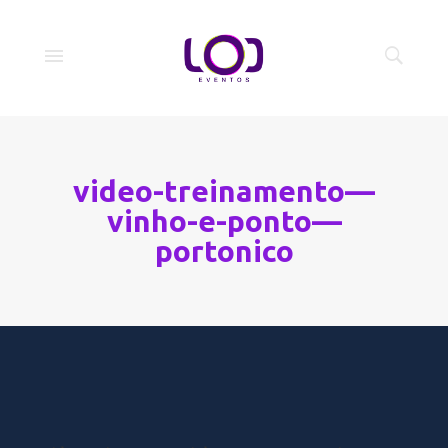
video-treinamento—
vinho-e-ponto—
portonico