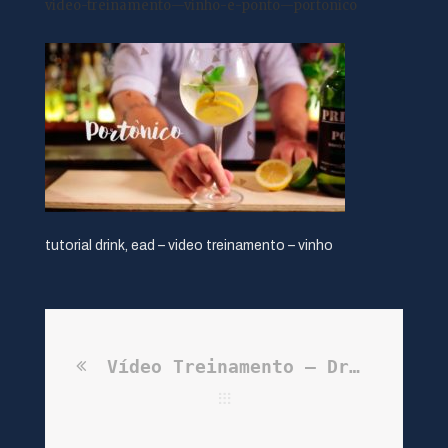
video-treinamento—vinho-e-ponto—portonico
tutorial drink, ead – video treinamento – vinho
Vídeo Treinamento – Drink’s de Verão Vinho & Ponto | Portônico