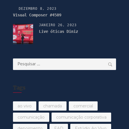
DEZEMBRO 8, 2023
Visual Composer #4509
JANEIRO 26, 2023
Live óticas Diniz
Pesquisar
por:
Tags
ao vivo
chamada
comercial
comunicação
comunicação corporativa
depoimento
EAD
Estúdio Ao Vivo