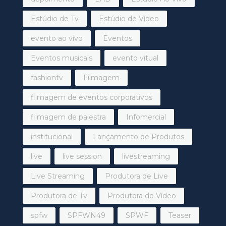
Estúdio de Tv
Estúdio de Vídeo
evento ao vivo
Eventos
Eventos musicais
evento vitual
fashiontv
Filmagem
filmagem de eventos corporativos
filmagem de palestra
Infomercial
institucional
Lançamento de Produtos
live
live session
livestreaming
Live Streaming
Produtora de Live
Produtora de Tv
Produtora de Vídeo
spfw
SPFWN49
SPWF
Teaser