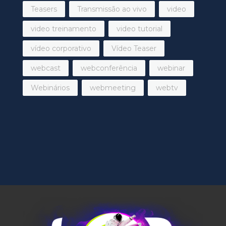
Teasers
Transmissão ao vivo
video
video treinamento
video tutorial
vídeo corporativo
Vídeo Teaser
webcast
webconferência
webinar
Webinários
webmeeting
webtv