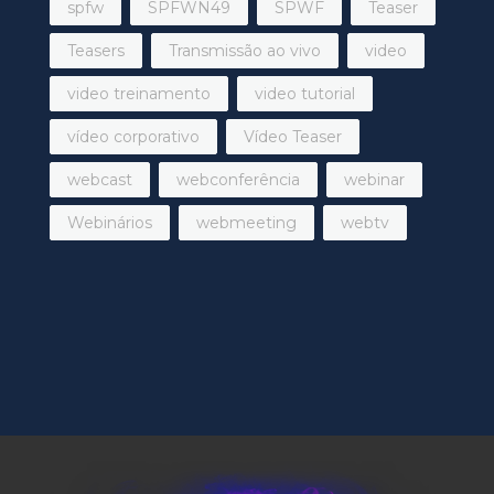
spfw
SPFWN49
SPWF
Teaser
Teasers
Transmissão ao vivo
video
video treinamento
video tutorial
vídeo corporativo
Vídeo Teaser
webcast
webconferência
webinar
Webinários
webmeeting
webtv