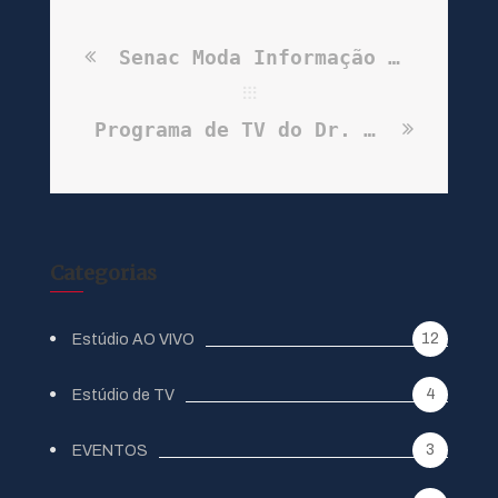
Senac Moda Informação – Depoimento gravado para o Senac Moda Informação – Inverno 2013
Programa de TV do Dr. Jamal
Categorias
12
Estúdio AO VIVO
4
Estúdio de TV
3
EVENTOS