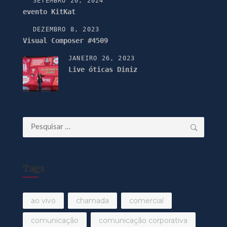
SETEMBRO 20, 2024
evento KitKat
DEZEMBRO 8, 2023
Visual Composer #4509
JANEIRO 26, 2023
Live óticas Diniz
Pesquisar
por:
Tags
ao vivo
chamada
comercial
comunicação
comunicação corporativa