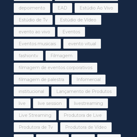
depoimento
EAD
Estúdio Ao Vivo
Estúdio de Tv
Estúdio de Vídeo
evento ao vivo
Eventos
Eventos musicais
evento vitual
fashiontv
Filmagem
filmagem de eventos corporativos
filmagem de palestra
Infomercial
institucional
Lançamento de Produtos
live
live session
livestreaming
Live Streaming
Produtora de Live
Produtora de Tv
Produtora de Vídeo