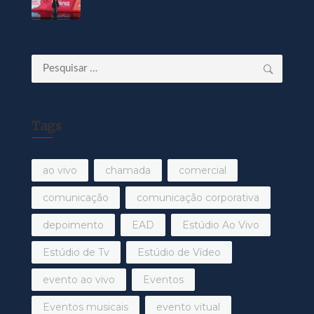
Pesquisar
por:
Tags
ao vivo
chamada
comercial
comunicação
comunicação corporativa
depoimento
EAD
Estúdio Ao Vivo
Estúdio de Tv
Estúdio de Vídeo
evento ao vivo
Eventos
Eventos musicais
evento vitual