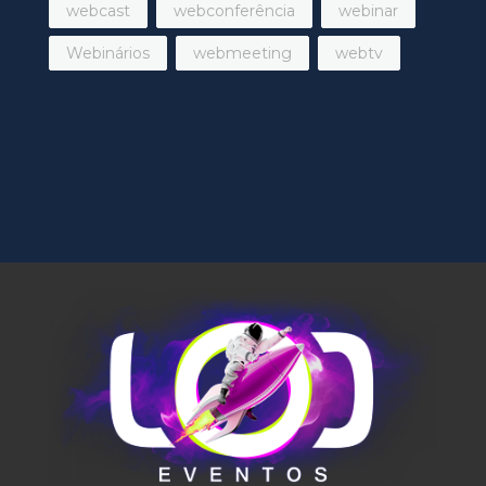
webcast
webconferência
webinar
Webinários
webmeeting
webtv