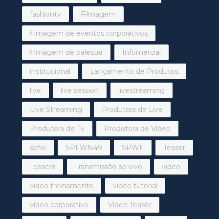
fashiontv
Filmagem
filmagem de eventos corporativos
filmagem de palestra
Infomercial
institucional
Lançamento de Produtos
live
live session
livestreaming
Live Streaming
Produtora de Live
Produtora de Tv
Produtora de Vídeo
spfw
SPFWN49
SPWF
Teaser
Teasers
Transmissão ao vivo
video
video treinamento
video tutorial
vídeo corporativo
Vídeo Teaser