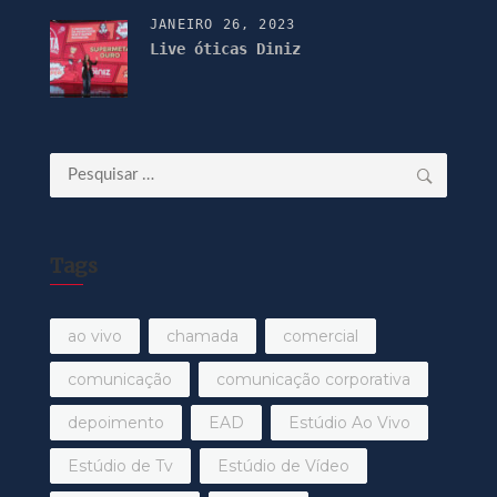
JANEIRO 26, 2023
Live óticas Diniz
Pesquisar
por:
Tags
ao vivo
chamada
comercial
comunicação
comunicação corporativa
depoimento
EAD
Estúdio Ao Vivo
Estúdio de Tv
Estúdio de Vídeo