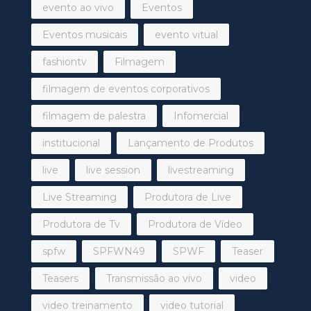
evento ao vivo
Eventos
Eventos musicais
evento vitual
fashiontv
Filmagem
filmagem de eventos corporativos
filmagem de palestra
Infomercial
institucional
Lançamento de Produtos
live
live session
livestreaming
Live Streaming
Produtora de Live
Produtora de Tv
Produtora de Vídeo
spfw
SPFWN49
SPWF
Teaser
Teasers
Transmissão ao vivo
video
video treinamento
video tutorial