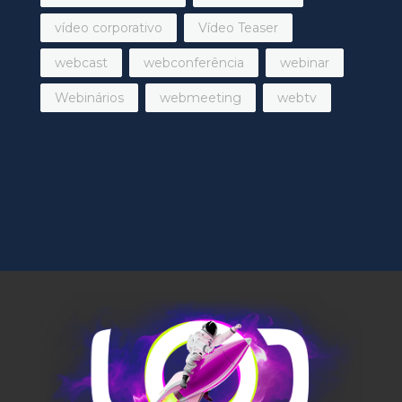
vídeo corporativo
Vídeo Teaser
webcast
webconferência
webinar
Webinários
webmeeting
webtv