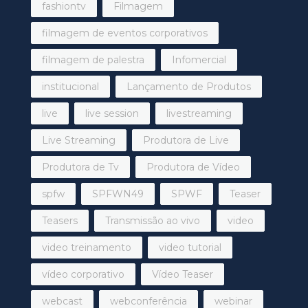
fashiontv
Filmagem
filmagem de eventos corporativos
filmagem de palestra
Infomercial
institucional
Lançamento de Produtos
live
live session
livestreaming
Live Streaming
Produtora de Live
Produtora de Tv
Produtora de Vídeo
spfw
SPFWN49
SPWF
Teaser
Teasers
Transmissão ao vivo
video
video treinamento
video tutorial
vídeo corporativo
Vídeo Teaser
webcast
webconferência
webinar