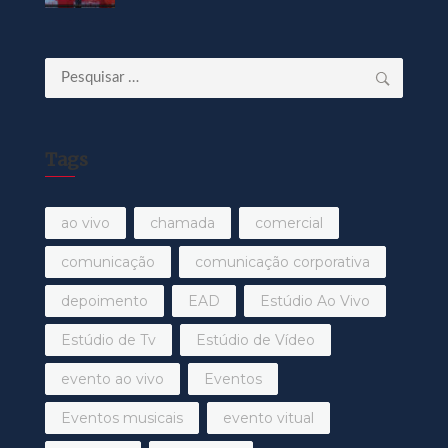
Pesquisar
por:
Tags
ao vivo
chamada
comercial
comunicação
comunicação corporativa
depoimento
EAD
Estúdio Ao Vivo
Estúdio de Tv
Estúdio de Vídeo
evento ao vivo
Eventos
Eventos musicais
evento vitual