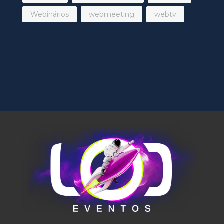
Webinários
webmeeting
webtv