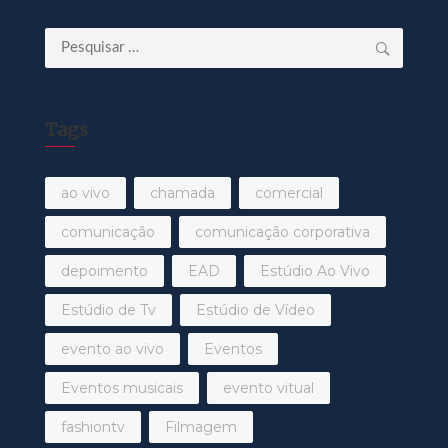
Pesquisar
por:
Tags
ao vivo
chamada
comercial
comunicação
comunicação corporativa
depoimento
EAD
Estúdio Ao Vivo
Estúdio de Tv
Estúdio de Vídeo
evento ao vivo
Eventos
Eventos musicais
evento vitual
fashiontv
Filmagem