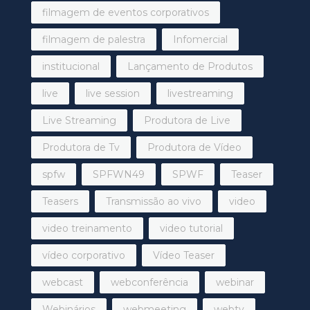
filmagem de eventos corporativos
filmagem de palestra
Infomercial
institucional
Lançamento de Produtos
live
live session
livestreaming
Live Streaming
Produtora de Live
Produtora de Tv
Produtora de Vídeo
spfw
SPFWN49
SPWF
Teaser
Teasers
Transmissão ao vivo
video
video treinamento
video tutorial
vídeo corporativo
Vídeo Teaser
webcast
webconferência
webinar
Webinários
webmeeting
webtv