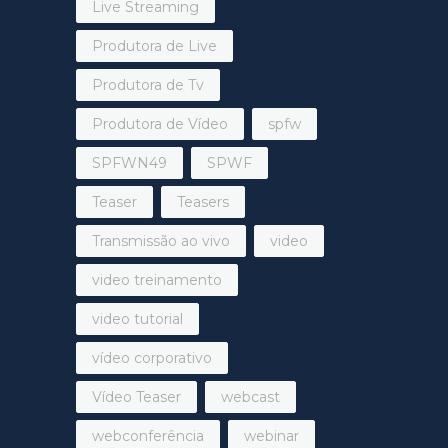
Live Streaming
Produtora de Live
Produtora de Tv
Produtora de Vídeo
spfw
SPFWN49
SPWF
Teaser
Teasers
Transmissão ao vivo
video
video treinamento
video tutorial
vídeo corporativo
Vídeo Teaser
webcast
webconferência
webinar