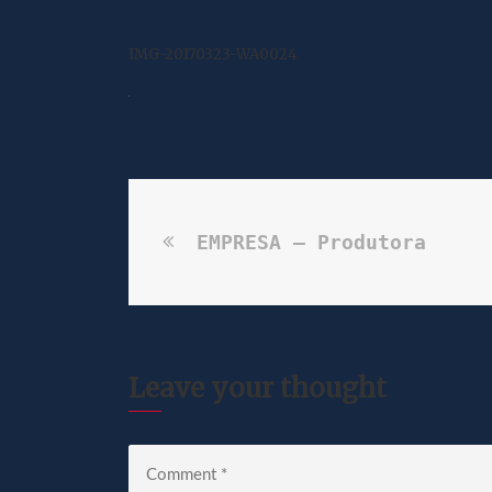
IMG-20170323-WA0024
EMPRESA – Produtora
Leave your thought