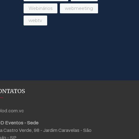
Webinários
webmeeting
webtv
ONTATOS
lod.com.vc
D Eventos - Sede
a Castro Verde, 98 - Jardim Caravelas - São
ulo - SP