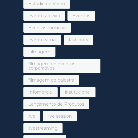
Estúdio de Vídeo
evento ao vivo
Eventos
Eventos musicais
evento vitual
fashiontv
Filmagem
filmagem de eventos
corporativos
filmagem de palestra
Infomercial
institucional
Lançamento de Produtos
live
live session
livestreaming