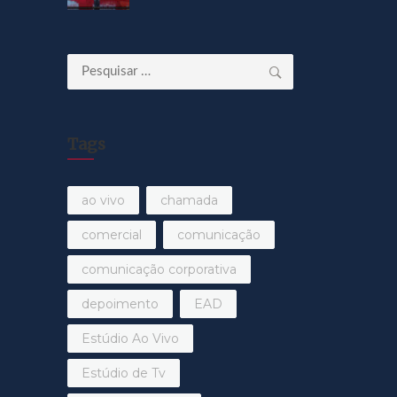
Pesquisar
por:
Tags
ao vivo
chamada
comercial
comunicação
comunicação corporativa
depoimento
EAD
Estúdio Ao Vivo
Estúdio de Tv