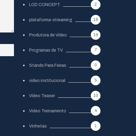
2
LOD CONCEPT
18
plataforma-streaming
19
Produtora de Vídeo
7
Programas de TV
0
Stands Para Feiras
5
video institucional
10
Vídeo Teaser
4
Video Treinamento
1
Vinhetas