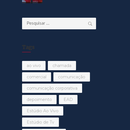
Pesquisar
por:
Tags
ao vivo
chamada
comercial
comunicação
comunicação corporativa
depoimento
EAD
Estúdio Ao Vivo
Estúdio de Tv