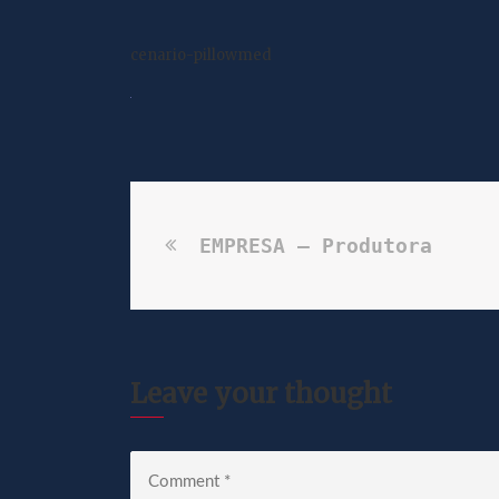
cenario-pillowmed
EMPRESA – Produtora
Leave your thought