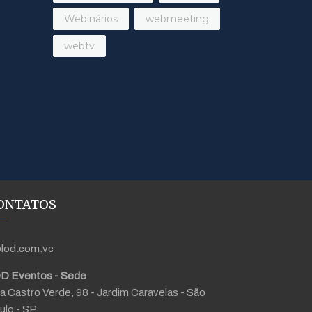
Webinários
webmeeting
webtv
ONTATOS
lod.com.vc
D Eventos - Sede
a Castro Verde, 98 - Jardim Caravelas - São
ulo - SP