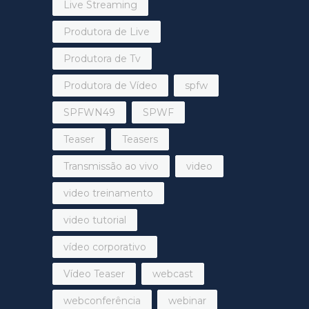
Live Streaming
Produtora de Live
Produtora de Tv
Produtora de Vídeo
spfw
SPFWN49
SPWF
Teaser
Teasers
Transmissão ao vivo
video
video treinamento
video tutorial
vídeo corporativo
Vídeo Teaser
webcast
webconferência
webinar