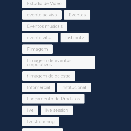
Estúdio de Vídeo
evento ao vivo
Eventos
Eventos musicais
evento vitual
fashiontv
Filmagem
filmagem de eventos
corporativos
filmagem de palestra
Infomercial
institucional
Lançamento de Produtos
live
live session
livestreaming