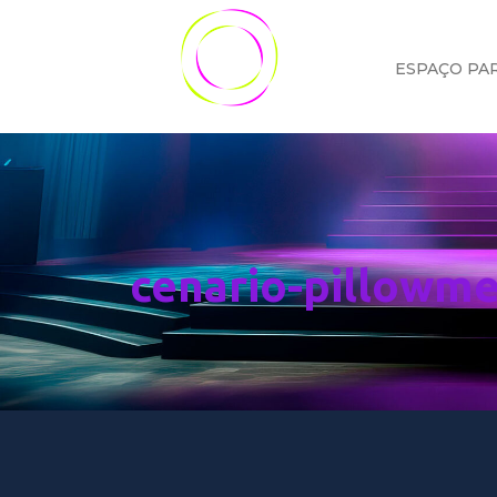
ESPAÇO PA
cenario-pillowm