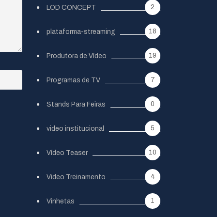
2
LOD CONCEPT
18
plataforma-streaming
19
Produtora de Vídeo
7
Programas de TV
0
Stands Para Feiras
5
video institucional
10
Vídeo Teaser
4
Video Treinamento
1
Vinhetas