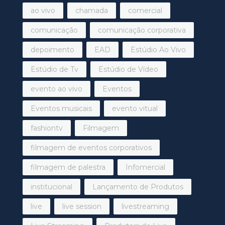
ao vivo
chamada
comercial
comunicação
comunicação corporativa
depoimento
EAD
Estúdio Ao Vivo
Estúdio de Tv
Estúdio de Vídeo
evento ao vivo
Eventos
Eventos musicais
evento vitual
fashiontv
Filmagem
filmagem de eventos corporativos
filmagem de palestra
Infomercial
institucional
Lançamento de Produtos
live
live session
livestreaming