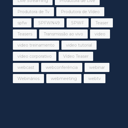
Live Streaming
Produtora de Live
Produtora de Tv
Produtora de Vídeo
spfw
SPFWN49
SPWF
Teaser
Teasers
Transmissão ao vivo
video
video treinamento
video tutorial
vídeo corporativo
Vídeo Teaser
webcast
webconferência
webinar
Webinários
webmeeting
webtv