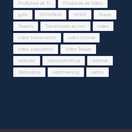
Produtora de Tv
Produtora de Vídeo
spfw
SPFWN49
SPWF
Teaser
Teasers
Transmissão ao vivo
video
video treinamento
video tutorial
vídeo corporativo
Vídeo Teaser
webcast
webconferência
webinar
Webinários
webmeeting
webtv