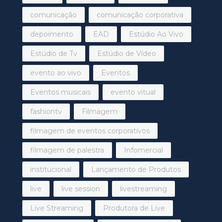
comunicação
comunicação corporativa
depoimento
EAD
Estúdio Ao Vivo
Estúdio de Tv
Estúdio de Vídeo
evento ao vivo
Eventos
Eventos musicais
evento vitual
fashiontv
Filmagem
filmagem de eventos corporativos
filmagem de palestra
Infomercial
institucional
Lançamento de Produtos
live
live session
livestreaming
Live Streaming
Produtora de Live