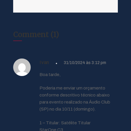
Comment (1)
Ivan
31/10/2024 às 3:12 pm
Boa tarde,
Poderia me enviar um orçamento
conforme descritivo técnico abaixo
para evento realizado na Áudio Club
(SP) no dia 10/11 (domingo).
1 – Titular: Satélite Titular
StarOne C3