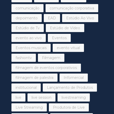
comunicação
comunicação corporativa
depoimento
EAD
Estúdio Ao Vivo
Estúdio de Tv
Estúdio de Vídeo
evento ao vivo
Eventos
Eventos musicais
evento vitual
fashiontv
Filmagem
filmagem de eventos corporativos
filmagem de palestra
Infomercial
institucional
Lançamento de Produtos
live
live session
livestreaming
Live Streaming
Produtora de Live