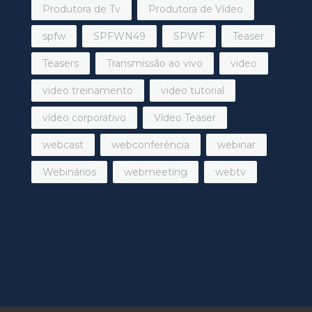
Produtora de Tv
Produtora de Vídeo
spfw
SPFWN49
SPWF
Teaser
Teasers
Transmissão ao vivo
video
video treinamento
video tutorial
vídeo corporativo
Vídeo Teaser
webcast
webconferência
webinar
Webinários
webmeeting
webtv