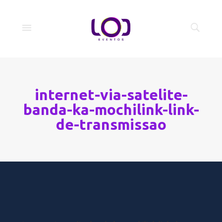
internet-via-satelite-
banda-ka-mochilink-link-
de-transmissao