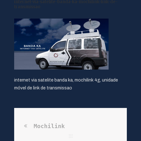
internet-via-satelite-banda-ka-mochilink-link-de-
transmissao
internet via satelite banda ka, mochilink 4g, unidade
móvel de link de transmissao
Mochilink