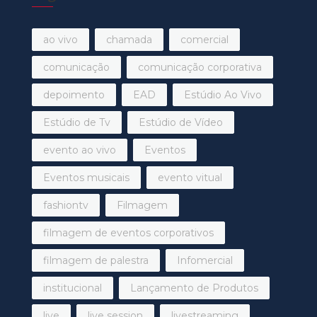
ao vivo
chamada
comercial
comunicação
comunicação corporativa
depoimento
EAD
Estúdio Ao Vivo
Estúdio de Tv
Estúdio de Vídeo
evento ao vivo
Eventos
Eventos musicais
evento vitual
fashiontv
Filmagem
filmagem de eventos corporativos
filmagem de palestra
Infomercial
institucional
Lançamento de Produtos
live
live session
livestreaming