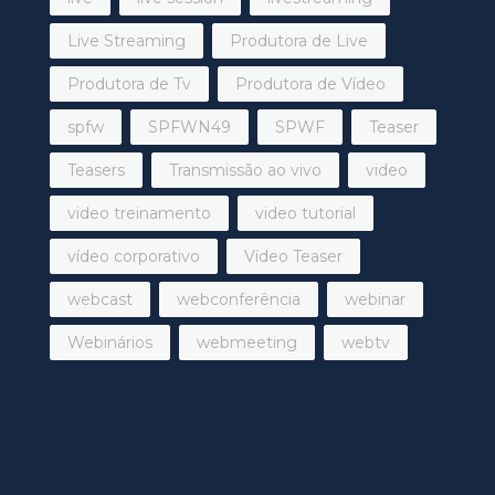
Live Streaming
Produtora de Live
Produtora de Tv
Produtora de Vídeo
spfw
SPFWN49
SPWF
Teaser
Teasers
Transmissão ao vivo
video
video treinamento
video tutorial
vídeo corporativo
Vídeo Teaser
webcast
webconferência
webinar
Webinários
webmeeting
webtv