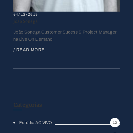
04/12/2019
João Sonega
João Sonega Customer Sucess & Project Manager
na Live On Demand
/ READ MORE
Categorias
12
Estúdio AO VIVO