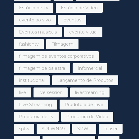
Estúdio de Tv
Estúdio de Vídeo
evento ao vivo
Eventos
Eventos musicais
evento vitual
fashiontv
Filmagem
filmagem de eventos corporativos
filmagem de palestra
Infomercial
institucional
Lançamento de Produtos
live
live session
livestreaming
Live Streaming
Produtora de Live
Produtora de Tv
Produtora de Vídeo
spfw
SPFWN49
SPWF
Teaser