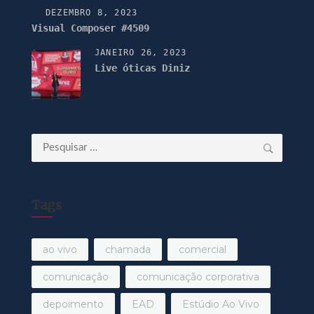
DEZEMBRO 8, 2023
Visual Composer #4509
JANEIRO 26, 2023
Live óticas Diniz
Pesquisar
por:
Tags
ao vivo
chamada
comercial
comunicação
comunicação corporativa
depoimento
EAD
Estúdio Ao Vivo