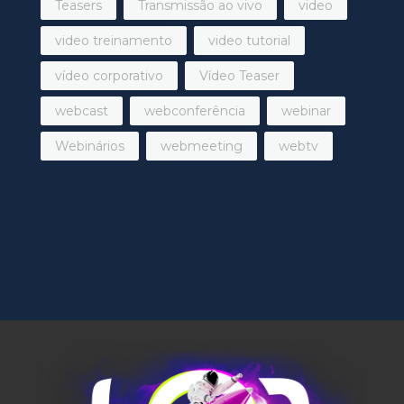
Teasers
Transmissão ao vivo
video
video treinamento
video tutorial
vídeo corporativo
Vídeo Teaser
webcast
webconferência
webinar
Webinários
webmeeting
webtv