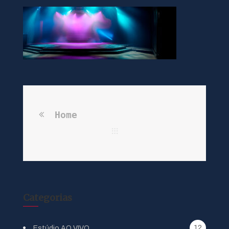
Home
Categorias
12
Estúdio AO VIVO