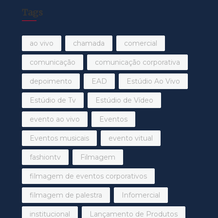
Tags
ao vivo
chamada
comercial
comunicação
comunicação corporativa
depoimento
EAD
Estúdio Ao Vivo
Estúdio de Tv
Estúdio de Vídeo
evento ao vivo
Eventos
Eventos musicais
evento vitual
fashiontv
Filmagem
filmagem de eventos corporativos
filmagem de palestra
Infomercial
institucional
Lançamento de Produtos