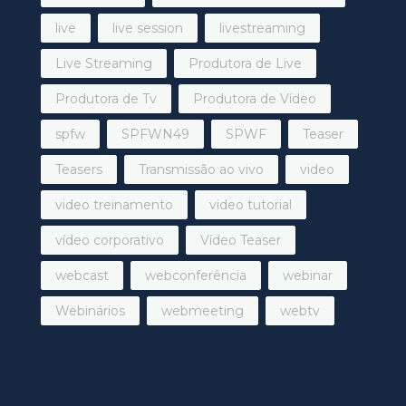
live
live session
livestreaming
Live Streaming
Produtora de Live
Produtora de Tv
Produtora de Vídeo
spfw
SPFWN49
SPWF
Teaser
Teasers
Transmissão ao vivo
video
video treinamento
video tutorial
vídeo corporativo
Vídeo Teaser
webcast
webconferência
webinar
Webinários
webmeeting
webtv