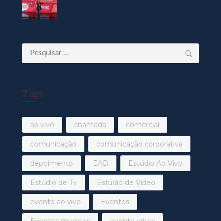
Pesquisar
por:
Tags
ao vivo
chamada
comercial
comunicação
comunicação corporativa
depoimento
EAD
Estúdio Ao Vivo
Estúdio de Tv
Estúdio de Vídeo
evento ao vivo
Eventos
Eventos musicais
evento vitual