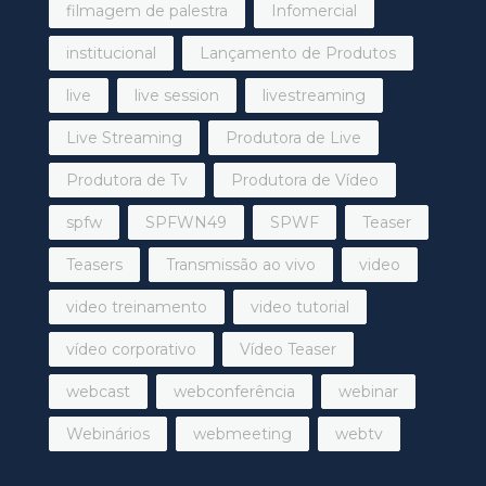
filmagem de palestra
Infomercial
institucional
Lançamento de Produtos
live
live session
livestreaming
Live Streaming
Produtora de Live
Produtora de Tv
Produtora de Vídeo
spfw
SPFWN49
SPWF
Teaser
Teasers
Transmissão ao vivo
video
video treinamento
video tutorial
vídeo corporativo
Vídeo Teaser
webcast
webconferência
webinar
Webinários
webmeeting
webtv