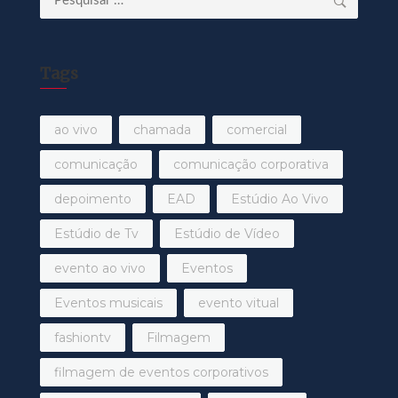
por:
Tags
ao vivo
chamada
comercial
comunicação
comunicação corporativa
depoimento
EAD
Estúdio Ao Vivo
Estúdio de Tv
Estúdio de Vídeo
evento ao vivo
Eventos
Eventos musicais
evento vitual
fashiontv
Filmagem
filmagem de eventos corporativos