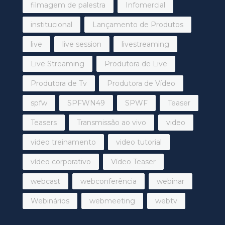
filmagem de palestra
Infomercial
institucional
Lançamento de Produtos
live
live session
livestreaming
Live Streaming
Produtora de Live
Produtora de Tv
Produtora de Vídeo
spfw
SPFWN49
SPWF
Teaser
Teasers
Transmissão ao vivo
video
video treinamento
video tutorial
vídeo corporativo
Vídeo Teaser
webcast
webconferência
webinar
Webinários
webmeeting
webtv