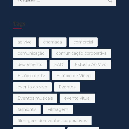
por:
Tags
ao vivo
chamada
comercial
comunicação
comunicação corporativa
depoimento
EAD
Estúdio Ao Vivo
Estúdio de Tv
Estúdio de Vídeo
evento ao vivo
Eventos
Eventos musicais
evento vitual
fashiontv
Filmagem
filmagem de eventos corporativos