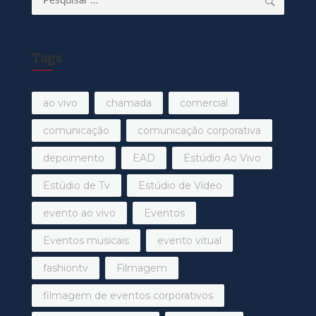
por:
Tags
ao vivo
chamada
comercial
comunicação
comunicação corporativa
depoimento
EAD
Estúdio Ao Vivo
Estúdio de Tv
Estúdio de Vídeo
evento ao vivo
Eventos
Eventos musicais
evento vitual
fashiontv
Filmagem
filmagem de eventos corporativos