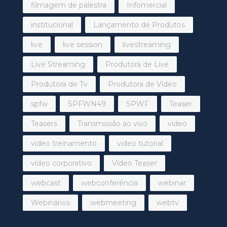
filmagem de palestra
Infomercial
institucional
Lançamento de Produtos
live
live session
livestreaming
Live Streaming
Produtora de Live
Produtora de Tv
Produtora de Vídeo
spfw
SPFWN49
SPWF
Teaser
Teasers
Transmissão ao vivo
video
video treinamento
video tutorial
vídeo corporativo
Vídeo Teaser
webcast
webconferência
webinar
Webinários
webmeeting
webtv