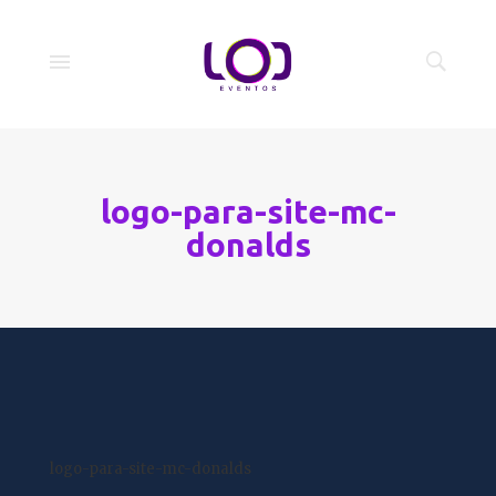
logo-para-site-mc-
donalds
logo-para-site-mc-donalds