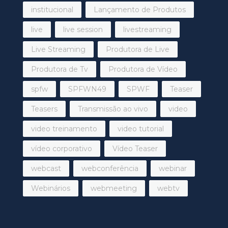
institucional
Lançamento de Produtos
live
live session
livestreaming
Live Streaming
Produtora de Live
Produtora de Tv
Produtora de Vídeo
spfw
SPFWN49
SPWF
Teaser
Teasers
Transmissão ao vivo
video
video treinamento
video tutorial
vídeo corporativo
Vídeo Teaser
webcast
webconferência
webinar
Webinários
webmeeting
webtv