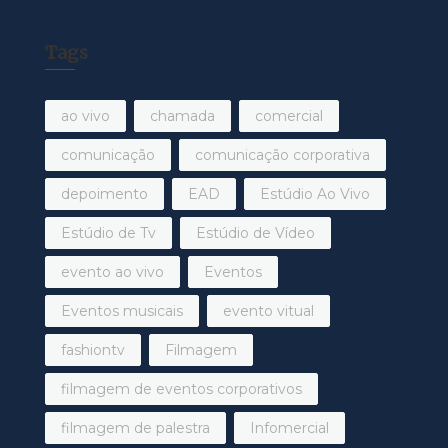
Tags
ao vivo
chamada
comercial
comunicação
comunicação corporativa
depoimento
EAD
Estúdio Ao Vivo
Estúdio de Tv
Estúdio de Vídeo
evento ao vivo
Eventos
Eventos musicais
evento vitual
fashiontv
Filmagem
filmagem de eventos corporativos
filmagem de palestra
Infomercial