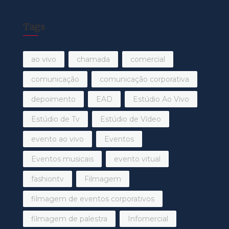
Tags
ao vivo
chamada
comercial
comunicação
comunicação corporativa
depoimento
EAD
Estúdio Ao Vivo
Estúdio de Tv
Estúdio de Vídeo
evento ao vivo
Eventos
Eventos musicais
evento vitual
fashiontv
Filmagem
filmagem de eventos corporativos
filmagem de palestra
Infomercial