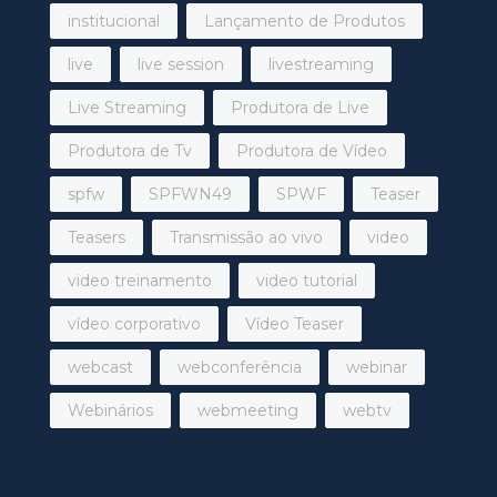
institucional
Lançamento de Produtos
live
live session
livestreaming
Live Streaming
Produtora de Live
Produtora de Tv
Produtora de Vídeo
spfw
SPFWN49
SPWF
Teaser
Teasers
Transmissão ao vivo
video
video treinamento
video tutorial
vídeo corporativo
Vídeo Teaser
webcast
webconferência
webinar
Webinários
webmeeting
webtv