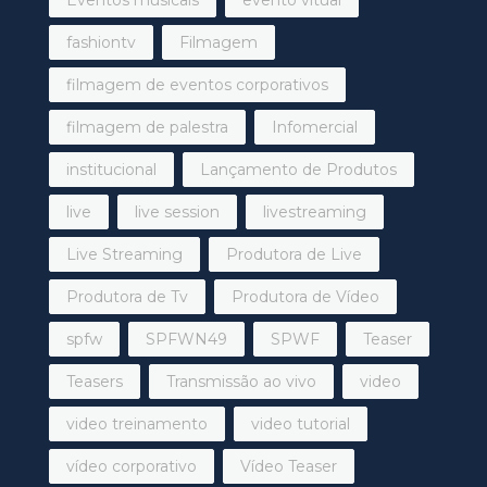
fashiontv
Filmagem
filmagem de eventos corporativos
filmagem de palestra
Infomercial
institucional
Lançamento de Produtos
live
live session
livestreaming
Live Streaming
Produtora de Live
Produtora de Tv
Produtora de Vídeo
spfw
SPFWN49
SPWF
Teaser
Teasers
Transmissão ao vivo
video
video treinamento
video tutorial
vídeo corporativo
Vídeo Teaser