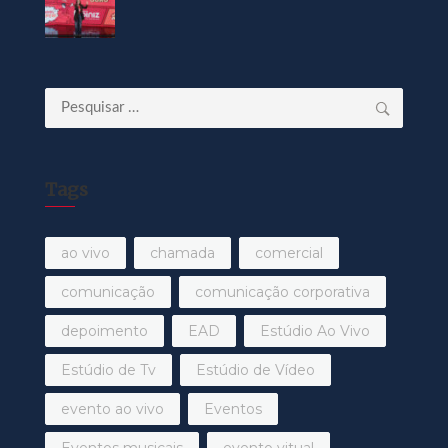
Pesquisar
por:
Tags
ao vivo
chamada
comercial
comunicação
comunicação corporativa
depoimento
EAD
Estúdio Ao Vivo
Estúdio de Tv
Estúdio de Vídeo
evento ao vivo
Eventos
Eventos musicais
evento vitual