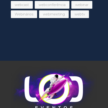
webcast
webconferência
webinar
Webinários
webmeeting
webtv