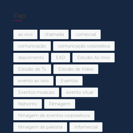
Tags
ao vivo
chamada
comercial
comunicação
comunicação corporativa
depoimento
EAD
Estúdio Ao Vivo
Estúdio de Tv
Estúdio de Vídeo
evento ao vivo
Eventos
Eventos musicais
evento vitual
fashiontv
Filmagem
filmagem de eventos corporativos
filmagem de palestra
Infomercial