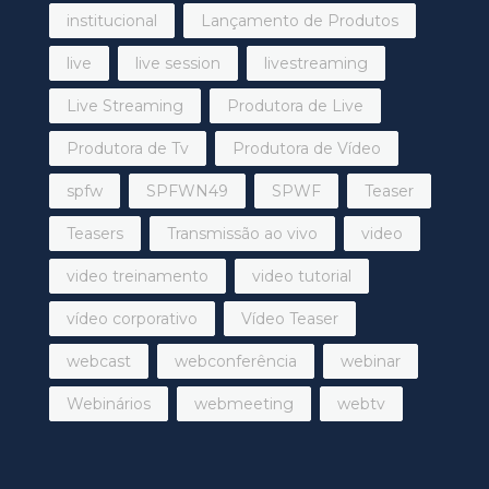
institucional
Lançamento de Produtos
live
live session
livestreaming
Live Streaming
Produtora de Live
Produtora de Tv
Produtora de Vídeo
spfw
SPFWN49
SPWF
Teaser
Teasers
Transmissão ao vivo
video
video treinamento
video tutorial
vídeo corporativo
Vídeo Teaser
webcast
webconferência
webinar
Webinários
webmeeting
webtv