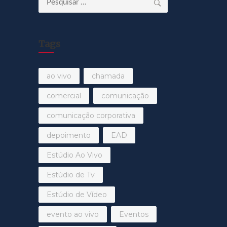
por:
Tags
ao vivo
chamada
comercial
comunicação
comunicação corporativa
depoimento
EAD
Estúdio Ao Vivo
Estúdio de Tv
Estúdio de Vídeo
evento ao vivo
Eventos