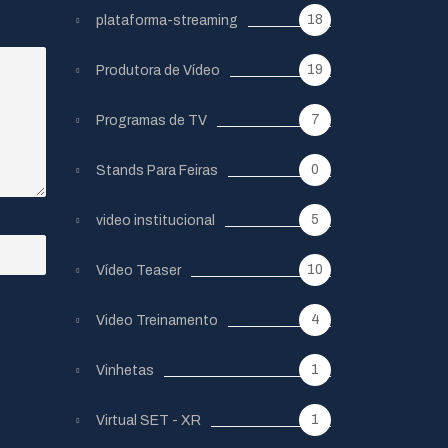
18
plataforma-streaming
19
Produtora de Vídeo
7
Programas de TV
0
Stands Para Feiras
5
video institucional
10
Vídeo Teaser
4
Video Treinamento
1
Vinhetas
1
Virtual SET - XR