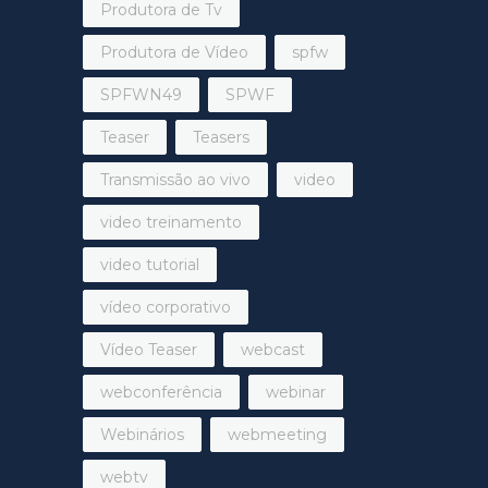
Produtora de Tv
Produtora de Vídeo
spfw
SPFWN49
SPWF
Teaser
Teasers
Transmissão ao vivo
video
video treinamento
video tutorial
vídeo corporativo
Vídeo Teaser
webcast
webconferência
webinar
Webinários
webmeeting
webtv