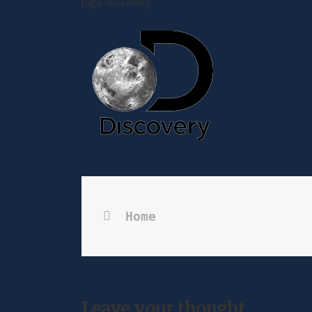
logo-discovery
Home
Leave your thought