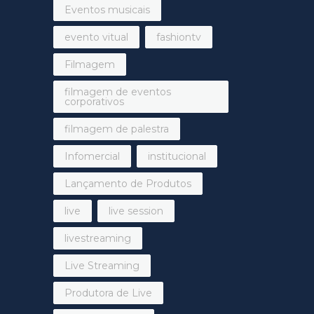
Eventos musicais
evento vitual
fashiontv
Filmagem
filmagem de eventos
corporativos
filmagem de palestra
Infomercial
institucional
Lançamento de Produtos
live
live session
livestreaming
Live Streaming
Produtora de Live